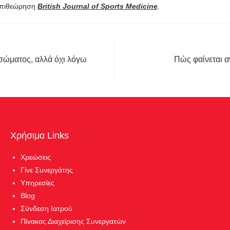
 επιθεώρηση
British Journal of Sports Medicine
.
 σώματος, αλλά όχι λόγω
Πώς φαίνεται α
Χρήσιμα Links
Χρεώσεις
Γίνε Συνεργάτης
Υπηρεσίες
Blog
Σύνδεση Ιατρού
Πίνακας Διαχείρισης Συνεργατών