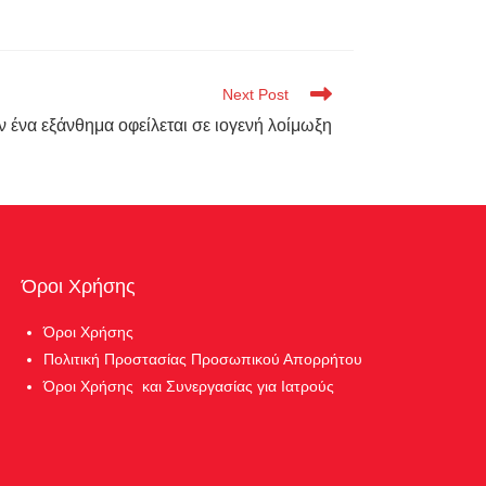
Next Post
ν ένα εξάνθημα οφείλεται σε ιογενή λοίμωξη
Όροι Χρήσης
Όροι Χρήσης
Πολιτική Προστασίας Προσωπικού Απορρήτου
Όροι Χρήσης και Συνεργασίας για Ιατρούς