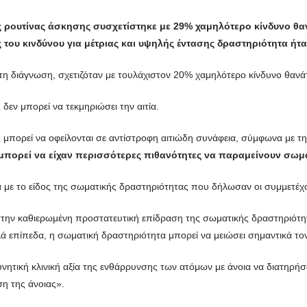
ς ρουτίνας άσκησης συσχετίστηκε με 29% χαμηλότερο κίνδυνο θαν
 του κινδύνου για μέτριας και υψηλής έντασης δραστηριότητα ήτα
η διάγνωση, σχετιζόταν με τουλάχιστον 20% χαμηλότερο κίνδυνο θανά
δεν μπορεί να τεκμηριώσει την αιτία.
ς μπορεί να οφείλονται σε αντίστροφη αιτιώδη συνάφεια, σύμφωνα με τ
 μπορεί να είχαν περισσότερες πιθανότητες να παραμείνουν σωμ
ά με το είδος της σωματικής δραστηριότητας που δήλωσαν οι συμμετέχο
 στην καθιερωμένη προστατευτική επίδραση της σωματικής δραστηριότητα
λά επίπεδα, η σωματική δραστηριότητα μπορεί να μειώσει σημαντικά το
δυνητική κλινική αξία της ενθάρρυνσης των ατόμων με άνοια να διατηρή
ση της άνοιας».