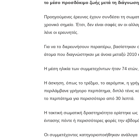
το μέσο προσδόκιμο ζωής μετά τη διάγνωση 
Προηγούμενες έρευνες έχουν συνδέσει τη σωματι
χρονικό σημείο. Έτσι, δεν είναι σαφές αν οι αλ
λένε οι ερευνητές.
Για να το διερευνήσουν περαιτέρω, βασίστηκαν
άτομα που διαγνώστηκαν με άνοια μεταξύ 2010 κα
Η μέση ηλικία των συμμετεχόντων ήταν 74 ετών,
Η άσκηση, όπως το τρέξιμο, το αερόμπικ, η γρή
περιλάμβανε γρήγορο περπάτημα, διπλό τένις κ
το περπάτημα για περισσότερο από 30 λεπτά.
Η τακτική σωματική δραστηριότητα ορίστηκε ως 
έντασης πέντε ή περισσότερες φορές την εβδομά
Οι συμμετέχοντες κατηγοριοποιήθηκαν ανάλογα μ