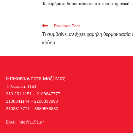
Τα ευρήματα δημοσιεύονται στην επιστημονική
Previous Post
Τι συμβαίνει αν έχετε χαμηλή θερμοκρασία
κρύου
Επικοινωνήστε Μαζί Μας
Τηλέφωνα: 1151
210 251 1151 – 2108847777
2108841144 – 2108833893
2108817777 – 6980568860
Εmail:
info@1151.gr