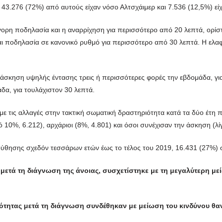
 43.276 (72%) από αυτούς είχαν νόσο Αλτσχάιμερ και 7.536 (12,5%) εί
γορη ποδηλασία και η αναρρίχηση για περισσότερο από 20 λεπτά, ορίστ
αι ποδηλασία σε κανονικό ρυθμό για περισσότερο από 30 λεπτά. Η ελα
άσκηση υψηλής έντασης τρεις ή περισσότερες φορές την εβδομάδα, για
δα, για τουλάχιστον 30 λεπτά.
ε τις αλλαγές στην τακτική σωματική δραστηριότητα κατά τα δύο έτη π
 10%, 6.212), αρχάριοι (8%, 4.801) και όσοι συνέχισαν την άσκηση (λ
ούθησης σχεδόν τεσσάρων ετών έως το τέλος του 2019, 16.431 (27%) 
 μετά τη διάγνωση της άνοιας, συσχετίστηκε με τη μεγαλύτερη μ
τητας μετά τη διάγνωση συνδέθηκαν με μείωση του κινδύνου θα