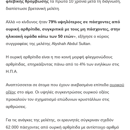
φλεβικής θρόμβωσης
τα πρώτα 10 χρόνια μετά τη διάγνωση,
διαπίστωσε βρετανική μελέτη.
Αλλά «ο κίνδυνος ήταν
79% υψηλότερος σε πάσχοντες από
ουρική αρθρίτιδα, συγκριτικά με τους μη πάσχοντες, στην
ηλικιακή ομάδα κάτω των 50 ετών
», εξήγησε ο κύριος
συγγραφέας της μελέτης Alyshah Abdul Sultan.
Η ουρική αρθρίτιδα είναι η πιο κοινή μορφή φλεγμονώδους
αρθρίτιδας, επηρεάζοντας πάνω από το 4% των ενηλίκων στις
Η.Π.Α.
Αναπτύσσεται σε άτομα που έχουν ανεβασμένα επίπεδα
ουρικού
οξέος
στο αίμα. Οι υψηλές συγκεντρώσεις ουρικού οξέος
προκαλούν τον σχηματισμό επώδυνων κρυστάλλων στις
αρθρώσεις.
Για τις ανάγκες της μελέτης, οι ερευνητές σύγκριναν σχεδόν
62.000 πάσχοντες από ουρική αρθρίτιδα με αντίστοιχο αριθμό