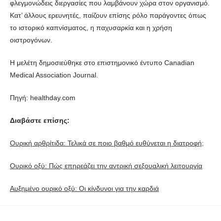
φλεγμονώδεις διεργασίες που λαμβάνουν χώρα στον οργανισμό.
Κατ’ άλλους ερευνητές, παίζουν επίσης ρόλο παράγοντες όπως
το ιστορικό καπνίσματος, η παχυσαρκία και η χρήση
οιστρογόνων.
Η μελέτη δημοσιεύθηκε στο επιστημονικό έντυπο Canadian
Medical Association Journal.
Πηγή: healthday.com
Διαβάστε επίσης:
Ουρική αρθρίτιδα: Τελικά σε ποιο βαθμό ευθύνεται η διατροφή;
Ουρικό οξύ: Πώς επηρεάζει την αντρική σεξουαλική λειτουργία
Αυξημένο ουρικό οξύ: Οι κίνδυνοι για την καρδιά