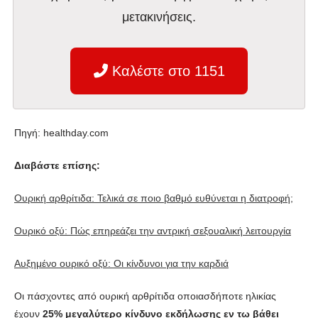
μετακινήσεις.
Καλέστε στο 1151
Πηγή: healthday.com
Διαβάστε επίσης:
Ουρική αρθρίτιδα: Τελικά σε ποιο βαθμό ευθύνεται η διατροφή;
Ουρικό οξύ: Πώς επηρεάζει την αντρική σεξουαλική λειτουργία
Αυξημένο ουρικό οξύ: Οι κίνδυνοι για την καρδιά
Οι πάσχοντες από ουρική αρθρίτιδα οποιασδήποτε ηλικίας
έχουν
25% μεγαλύτερο κίνδυνο εκδήλωσης εν τω βάθει