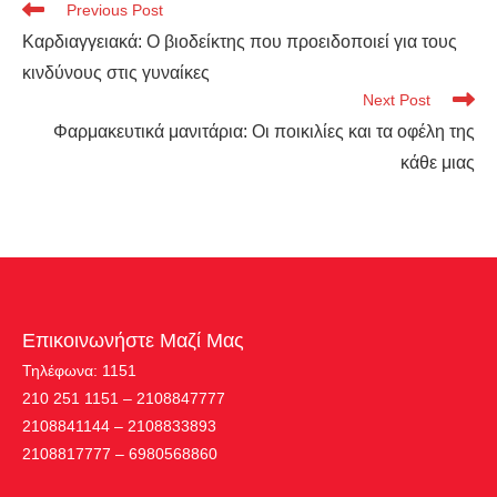
Previous Post
Καρδιαγγειακά: Ο βιοδείκτης που προειδοποιεί για τους
κινδύνους στις γυναίκες
Next Post
Φαρμακευτικά μανιτάρια: Οι ποικιλίες και τα οφέλη της
κάθε μιας
Επικοινωνήστε Μαζί Μας
Τηλέφωνα: 1151
210 251 1151 – 2108847777
2108841144 – 2108833893
2108817777 – 6980568860