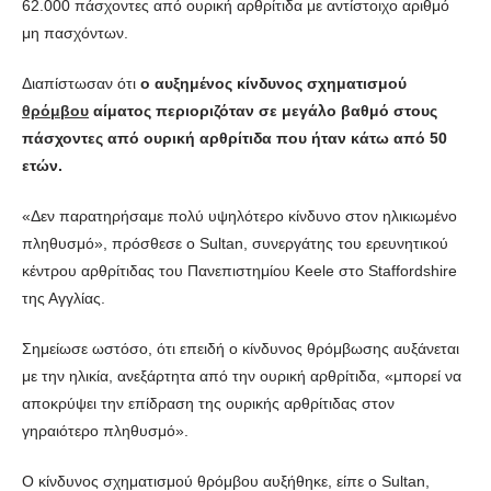
62.000 πάσχοντες από ουρική αρθρίτιδα με αντίστοιχο αριθμό
μη πασχόντων.
Διαπίστωσαν ότι
ο αυξημένος κίνδυνος σχηματισμού
θρόμβου
αίματος περιοριζόταν σε μεγάλο βαθμό στους
πάσχοντες από ουρική αρθρίτιδα που ήταν κάτω από 50
ετών.
«Δεν παρατηρήσαμε πολύ υψηλότερο κίνδυνο στον ηλικιωμένο
πληθυσμό», πρόσθεσε ο Sultan, συνεργάτης του ερευνητικού
κέντρου αρθρίτιδας του Πανεπιστημίου Keele στο Staffordshire
της Αγγλίας.
Σημείωσε ωστόσο, ότι επειδή ο κίνδυνος θρόμβωσης αυξάνεται
με την ηλικία, ανεξάρτητα από την ουρική αρθρίτιδα, «μπορεί να
αποκρύψει την επίδραση της ουρικής αρθρίτιδας στον
γηραιότερο πληθυσμό».
Ο κίνδυνος σχηματισμού θρόμβου αυξήθηκε, είπε ο Sultan,