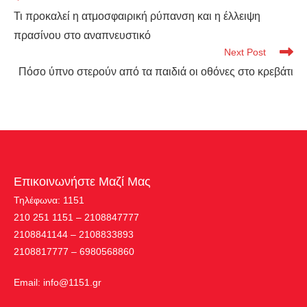
Τι προκαλεί η ατμοσφαιρική ρύπανση και η έλλειψη
πρασίνου στο αναπνευστικό
Next Post
Πόσο ύπνο στερούν από τα παιδιά οι οθόνες στο κρεβάτι
Επικοινωνήστε Μαζί Μας
Τηλέφωνα: 1151
210 251 1151 – 2108847777
2108841144 – 2108833893
2108817777 – 6980568860
Εmail:
info@1151.gr