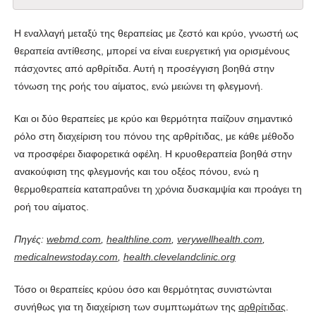
Η εναλλαγή μεταξύ της θεραπείας με ζεστό και κρύο, γνωστή ως
θεραπεία αντίθεσης, μπορεί να είναι ευεργετική για ορισμένους
πάσχοντες από αρθρίτιδα. Αυτή η προσέγγιση βοηθά στην
τόνωση της ροής του αίματος, ενώ μειώνει τη φλεγμονή.
Και οι δύο θεραπείες με κρύο και θερμότητα παίζουν σημαντικό
ρόλο στη διαχείριση του πόνου της αρθρίτιδας, με κάθε μέθοδο
να προσφέρει διαφορετικά οφέλη. Η κρυοθεραπεία βοηθά στην
ανακούφιση της φλεγμονής και του οξέος πόνου, ενώ η
θερμοθεραπεία καταπραΰνει τη χρόνια δυσκαμψία και προάγει τη
ροή του αίματος.
Πηγές:
webmd.com
,
healthline.com
,
verywellhealth.com
,
medicalnewstoday.com
,
health.clevelandclinic.org
Τόσο οι θεραπείες κρύου όσο και θερμότητας συνιστώνται
συνήθως για τη διαχείριση των συμπτωμάτων της
αρθρίτιδας
.