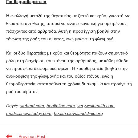
Για θερμοθεραπεία
Η εναλλαγή μεταξύ της θεραπείας με ζεστό και κρύο, γνωστή ως
θεραπεία αντίθεσης, μπορεί να είναι ευεργετική για ορισμένους
πάσχοντες από αρθρίτιδα. Αυτή η προσέγγιση βοηθά στην
τόνωση της ροής του αίματος, ενώ μειώνει τη φλεγμονή.
Και οι δύο θεραπείες με κρύο και θερμότητα παίζουν σημαντικό
ρόλο στη διαχείριση του πόνου της αρθρίτιδας, με κάθε μέθοδο
να προσφέρει διαφορετικά οφέλη. Η κρυοθεραπεία βοηθά στην
ανακούφιση της φλεγμονής και του οξέος πόνου, ενώ η
θερμοθεραπεία καταπραΰνει τη χρόνια δυσκαμψία και προάγει τη
ροή του αίματος.
Πηγές:
webmd.com
,
healthline.com
,
verywellhealth.com
,
medicalnewstoday.com
,
health.clevelandclinic.org
Previous Post