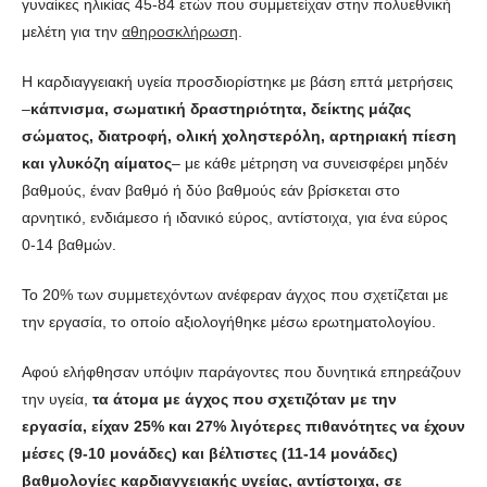
γυναίκες ηλικίας 45-84 ετών που συμμετείχαν στην πολυεθνική
μελέτη για την
αθηροσκλήρωση
.
Η καρδιαγγειακή υγεία προσδιορίστηκε με βάση επτά μετρήσεις
–
κάπνισμα, σωματική δραστηριότητα, δείκτης μάζας
σώματος, διατροφή, ολική χοληστερόλη, αρτηριακή πίεση
και γλυκόζη αίματος
– με κάθε μέτρηση να συνεισφέρει μηδέν
βαθμούς, έναν βαθμό ή δύο βαθμούς εάν βρίσκεται στο
αρνητικό, ενδιάμεσο ή ιδανικό εύρος, αντίστοιχα, για ένα εύρος
0-14 βαθμών.
Το 20% των συμμετεχόντων ανέφεραν άγχος που σχετίζεται με
την εργασία, το οποίο αξιολογήθηκε μέσω ερωτηματολογίου.
Αφού ελήφθησαν υπόψιν παράγοντες που δυνητικά επηρεάζουν
την υγεία,
τα άτομα με άγχος που σχετιζόταν με την
εργασία, είχαν 25% και 27% λιγότερες πιθανότητες να έχουν
μέσες (9-10 μονάδες) και βέλτιστες (11-14 μονάδες)
βαθμολογίες καρδιαγγειακής υγείας, αντίστοιχα, σε