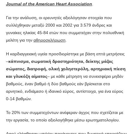
Journal of the American Heart Association
.
Για την ανάλυση, οι ερευνητές αξιολόγησαν στοιχεία που
συλλέχθηκαν μεταξύ 2000 και 2002 για 3.579 άνδρες και
γυναίκες ηλικίας 45-84 ετών που συμμετείχαν στην πολυεθνική
μελέτη για την
αθηροσκλήρωση
.
Η καρδιαγγειακή υγεία προσδιορίστηκε με βάση επτά μετρήσεις
–
κάπνισμα, σωματική δραστηριότητα, δείκτης μάζας
σώματος, διατροφή, ολική χοληστερόλη, αρτηριακή πίεση
και γλυκόζη αίματος
– με κάθε μέτρηση να συνεισφέρει μηδέν
βαθμούς, έναν βαθμό ή δύο βαθμούς εάν βρίσκεται στο
αρνητικό, ενδιάμεσο ή ιδανικό εύρος, αντίστοιχα, για ένα εύρος
0-14 βαθμών.
Το 20% των συμμετεχόντων ανέφεραν άγχος που σχετίζεται με
την εργασία, το οποίο αξιολογήθηκε μέσω ερωτηματολογίου.
Αφού ελήφθησαν υπόψιν παράγοντες που δυνητικά επηρεάζουν