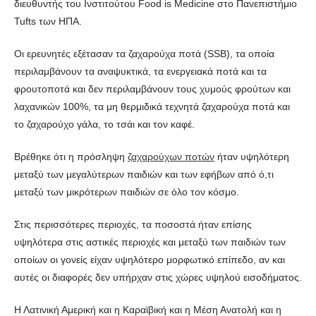
διευθυντής του Ινστιτούτου Food is Medicine στο Πανεπιστήμιο
Tufts των ΗΠΑ.
Οι ερευνητές εξέτασαν τα ζαχαρούχα ποτά (SSB), τα οποία
περιλαμβάνουν τα αναψυκτικά, τα ενεργειακά ποτά και τα
φρουτοποτά και δεν περιλαμβάνουν τους χυμούς φρούτων και
λαχανικών 100%, τα μη θερμιδικά τεχνητά ζαχαρούχα ποτά και
το ζαχαρούχο γάλα, το τσάι και τον καφέ.
Βρέθηκε ότι η πρόσληψη
ζαχαρούχων ποτών
ήταν υψηλότερη
μεταξύ των μεγαλύτερων παιδιών και των εφήβων από ό,τι
μεταξύ των μικρότερων παιδιών σε όλο τον κόσμο.
Στις περισσότερες περιοχές, τα ποσοστά ήταν επίσης
υψηλότερα στις αστικές περιοχές και μεταξύ των παιδιών των
οποίων οι γονείς είχαν υψηλότερο μορφωτικό επίπεδο, αν και
αυτές οι διαφορές δεν υπήρχαν στις χώρες υψηλού εισοδήματος.
Η Λατινική Αμερική και η Καραϊβική και η Μέση Ανατολή και η