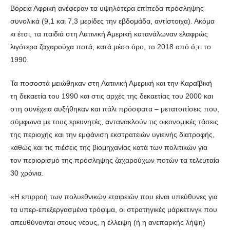
Βόρεια Αφρική ανέφεραν τα υψηλότερα επίπεδα πρόσληψης
συνολικά (9,1 και 7,3 μερίδες την εβδομάδα, αντίστοιχα). Ακόμα
κι έτσι, τα παιδιά στη Λατινική Αμερική κατανάλωναν ελαφρώς
λιγότερα ζαχαρούχα ποτά, κατά μέσο όρο, το 2018 από ό,τι το
1990.
Τα ποσοστά μειώθηκαν στη Λατινική Αμερική και την Καραϊβική
τη δεκαετία του 1990 και στις αρχές της δεκαετίας του 2000 και
στη συνέχεια αυξήθηκαν και πάλι πρόσφατα – μετατοπίσεις που,
σύμφωνα με τους ερευνητές, αντανακλούν τις οικονομικές τάσεις
της περιοχής και την εμφάνιση εκστρατειών υγιεινής διατροφής,
καθώς και τις πιέσεις της βιομηχανίας κατά των πολιτικών για
τον περιορισμό της πρόσληψης ζαχαρούχων ποτών τα τελευταία
30 χρόνια.
«Η επιρροή των πολυεθνικών εταιρειών που είναι υπεύθυνες για
τα υπερ-επεξεργασμένα τρόφιμα, οι στρατηγικές μάρκετινγκ που
απευθύνονται στους νέους, η έλλειψη (ή η ανεπαρκής λήψη)