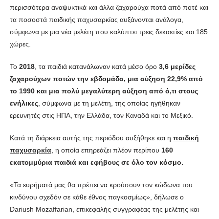
περισσότερα αναψυκτικά και άλλα ζαχαρούχα ποτά από ποτέ και
τα ποσοστά παιδικής παχυσαρκίας αυξάνονται ανάλογα,
σύμφωνα με μια νέα μελέτη που καλύπτει τρεις δεκαετίες και 185
χώρες.
Το
2018
, τα παιδιά κατανάλωναν κατά μέσο όρο
3,6 μερίδες
ζαχαρούχων ποτών την εβδομάδα, μια αύξηση 22,9% από
το 1990 και μια πολύ μεγαλύτερη αύξηση από ό,τι στους
ενήλικες
, σύμφωνα με τη μελέτη, της οποίας ηγήθηκαν
ερευνητές στις ΗΠΑ, την Ελλάδα, τον Καναδά και το Μεξικό.
Κατά τη διάρκεια αυτής της περιόδου αυξήθηκε και η
παιδική
παχυσαρκία
, η οποία επηρεάζει πλέον περίπου
160
εκατομμύρια παιδιά και εφήβους σε όλο τον κόσμο.
«Τα ευρήματά μας θα πρέπει να κρούσουν τον κώδωνα του
κινδύνου σχεδόν σε κάθε έθνος παγκοσμίως», δήλωσε ο
Dariush Mozaffarian, επικεφαλής συγγραφέας της μελέτης και