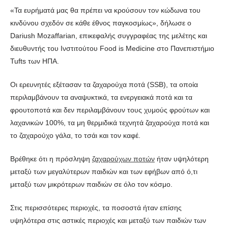
«Τα ευρήματά μας θα πρέπει να κρούσουν τον κώδωνα του
κινδύνου σχεδόν σε κάθε έθνος παγκοσμίως», δήλωσε ο
Dariush Mozaffarian, επικεφαλής συγγραφέας της μελέτης και
διευθυντής του Ινστιτούτου Food is Medicine στο Πανεπιστήμιο
Tufts των ΗΠΑ.
Οι ερευνητές εξέτασαν τα ζαχαρούχα ποτά (SSB), τα οποία
περιλαμβάνουν τα αναψυκτικά, τα ενεργειακά ποτά και τα
φρουτοποτά και δεν περιλαμβάνουν τους χυμούς φρούτων και
λαχανικών 100%, τα μη θερμιδικά τεχνητά ζαχαρούχα ποτά και
το ζαχαρούχο γάλα, το τσάι και τον καφέ.
Βρέθηκε ότι η πρόσληψη
ζαχαρούχων ποτών
ήταν υψηλότερη
μεταξύ των μεγαλύτερων παιδιών και των εφήβων από ό,τι
μεταξύ των μικρότερων παιδιών σε όλο τον κόσμο.
Στις περισσότερες περιοχές, τα ποσοστά ήταν επίσης
υψηλότερα στις αστικές περιοχές και μεταξύ των παιδιών των