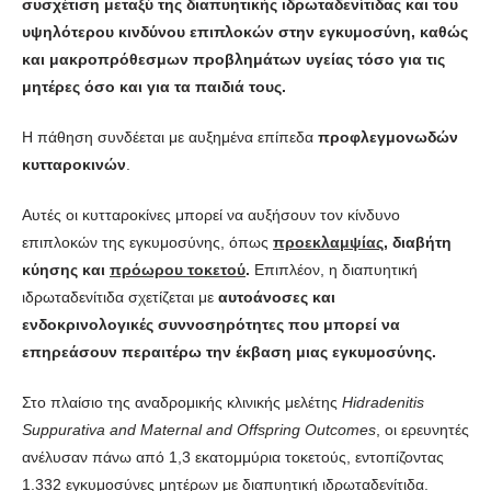
συσχέτιση μεταξύ της διαπυητικής ιδρωταδενίτιδας και του
υψηλότερου κινδύνου επιπλοκών στην εγκυμοσύνη, καθώς
και μακροπρόθεσμων προβλημάτων υγείας τόσο για τις
μητέρες όσο και για τα παιδιά τους.
Η πάθηση συνδέεται με αυξημένα επίπεδα
προφλεγμονωδών
κυτταροκινών
.
Αυτές οι κυτταροκίνες μπορεί να αυξήσουν τον κίνδυνο
επιπλοκών της εγκυμοσύνης, όπως
προεκλαμψίας
, διαβήτη
κύησης και
πρόωρου τοκετού
.
Επιπλέον, η διαπυητική
ιδρωταδενίτιδα σχετίζεται με
αυτοάνοσες και
ενδοκρινολογικές συννοσηρότητες που μπορεί να
επηρεάσουν περαιτέρω την έκβαση μιας εγκυμοσύνης.
Στο πλαίσιο της αναδρομικής κλινικής μελέτης
Hidradenitis
Suppurativa and Maternal and Offspring Outcomes
, οι ερευνητές
ανέλυσαν πάνω από 1,3 εκατομμύρια τοκετούς, εντοπίζοντας
1.332 εγκυμοσύνες μητέρων με διαπυητική ιδρωταδενίτιδα.