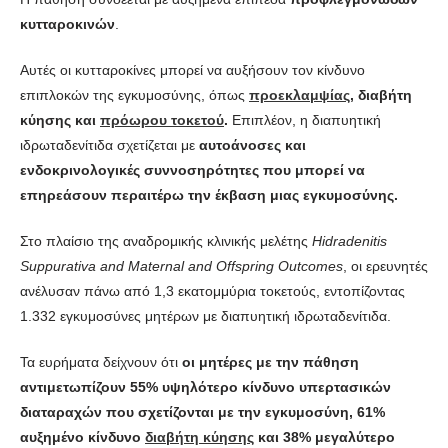
κυτταροκινών
.
Αυτές οι κυτταροκίνες μπορεί να αυξήσουν τον κίνδυνο
επιπλοκών της εγκυμοσύνης, όπως
προεκλαμψίας
, διαβήτη
κύησης και
πρόωρου τοκετού
.
Επιπλέον, η διαπυητική
ιδρωταδενίτιδα σχετίζεται με
αυτοάνοσες και
ενδοκρινολογικές συννοσηρότητες που μπορεί να
επηρεάσουν περαιτέρω την έκβαση μιας εγκυμοσύνης.
Στο πλαίσιο της αναδρομικής κλινικής μελέτης
Hidradenitis
Suppurativa and Maternal and Offspring Outcomes
, οι ερευνητές
ανέλυσαν πάνω από 1,3 εκατομμύρια τοκετούς, εντοπίζοντας
1.332 εγκυμοσύνες μητέρων με διαπυητική ιδρωταδενίτιδα.
Τα ευρήματα δείχνουν ότι
οι μητέρες με την πάθηση
αντιμετωπίζουν 55% υψηλότερο κίνδυνο υπερτασικών
διαταραχών που σχετίζονται με την εγκυμοσύνη, 61%
αυξημένο κίνδυνο
διαβήτη κύησης
και 38% μεγαλύτερο