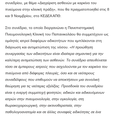
συνεδρίου, με θέμα «Διαχείριση ασθενών με καρκίνο του
πνεύμονα στην κλινική πράξη», που θα πραγματοποιηθεί στις 8
και 9 Νοεμβρίου, στο ΚΕΔΕΑ ΑΠΘ.
Στο συνέδριο, το οποίο διοργανώνει η Πανεπιστημιακή
Πνευμονολογική Κλινική του Παπανικολάου θα συμμετέχουν ως
ομιλητές ιατροί διαφόρων ειδικοτήτων που εμπλέκονται στη
διάγνωση και αντιμετώπιση της νόσου.
«Η προώθηση
συνεργασίας των ειδικοτήτων είναι ιδιαίτερα σημαντική για την
καλύτερη αντιμετώπιση των ασθενών. Το συνέδριο απευθύνεται
τόσο σε έμπειρους ιατρούς που ασχολούνται με τον καρκίνο του
πνεύμονα από διάφορες πλευρές, όσο και σε νεότερους
συναδέλφους που επιθυμούν να αποκτήσουν μια συνολική
θεώρηση για τις νεότερες εξελίξεις. Προσδοκία του συνεδρίου
είναι η ενεργή συμμετοχή φοιτητών, ειδικών και ειδικευόμενων
ιατρών στην πνευμονολογία, στην ογκολογία, στη
θωρακοχειρουργική, στην ακτινοθεραπεία, στην
παθολογοανατομία και σε άλλες συναφείς ειδικότητες σε ένα