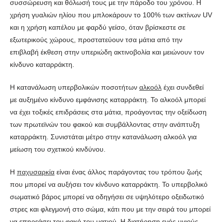
συσσώρευση και θόλωσή τους με την πάροδο του χρόνου. Η
χρήση γυαλιών ηλίου που μπλοκάρουν το 100% των ακτίνων UV
και η χρήση καπέλου με φαρδύ γείσο, όταν βρίσκεστε σε
εξωτερικούς χώρους, προστατεύουν τσα μάτια από την
επιβλαβή έκθεση στην υπεριώδη ακτινοβολία και μειώνουν τον
κίνδυνο καταρράκτη.
Η κατανάλωση υπερβολικών ποσοτήτων
αλκοόλ
έχει συνδεθεί
με αυξημένο κίνδυνο εμφάνισης καταρράκτη. Το αλκοόλ μπορεί
να έχει τοξικές επιδράσεις στα μάτια, προάγοντας την οξείδωση
των πρωτεϊνών του φακού και συμβάλλοντας στην ανάπτυξη
καταρράκτη. Συνιστάται μέτρο στην κατανάλωση αλκοόλ για
μείωση του σχετικού κινδύνου.
Η
παχυσαρκία
είναι ένας άλλος παράγοντας του τρόπου ζωής
που μπορεί να αυξήσει τον κίνδυνο καταρράκτη. Το υπερβολικό
σωματικό βάρος μπορεί να οδηγήσει σε υψηλότερο οξειδωτικό
στρες και φλεγμονή στο σώμα, κάτι που με την σειρά του μπορεί
να επηρεάσει τον φακό του ματιού. Η διατήρηση ενός υγιούς