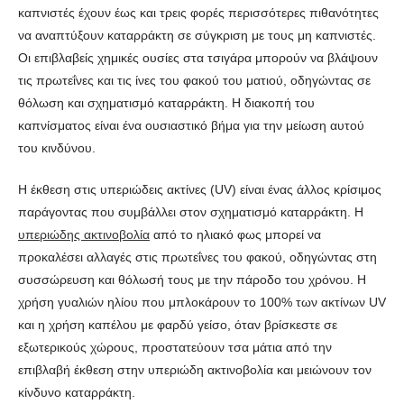
καπνιστές έχουν έως και τρεις φορές περισσότερες πιθανότητες
να αναπτύξουν καταρράκτη σε σύγκριση με τους μη καπνιστές.
Οι επιβλαβείς χημικές ουσίες στα τσιγάρα μπορούν να βλάψουν
τις πρωτεΐνες και τις ίνες του φακού του ματιού, οδηγώντας σε
θόλωση και σχηματισμό καταρράκτη. Η διακοπή του
καπνίσματος είναι ένα ουσιαστικό βήμα για την μείωση αυτού
του κινδύνου.
Η έκθεση στις υπεριώδεις ακτίνες (UV) είναι ένας άλλος κρίσιμος
παράγοντας που συμβάλλει στον σχηματισμό καταρράκτη. Η
υπεριώδης ακτινοβολία
από το ηλιακό φως μπορεί να
προκαλέσει αλλαγές στις πρωτεΐνες του φακού, οδηγώντας στη
συσσώρευση και θόλωσή τους με την πάροδο του χρόνου. Η
χρήση γυαλιών ηλίου που μπλοκάρουν το 100% των ακτίνων UV
και η χρήση καπέλου με φαρδύ γείσο, όταν βρίσκεστε σε
εξωτερικούς χώρους, προστατεύουν τσα μάτια από την
επιβλαβή έκθεση στην υπεριώδη ακτινοβολία και μειώνουν τον
κίνδυνο καταρράκτη.