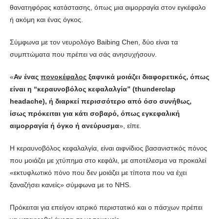
θανατηφόρας κατάστασης, όπως μια αιμορραγία στον εγκέφαλο
ή ακόμη και ένας όγκος.
Σύμφωνα με τον νευρολόγο Baibing Chen, δύο είναι τα
συμπτώματα που πρέπει να σάς ανησυχήσουν.
«
Αν ένας
πονοκέφαλος
ξαφνικά μοιάζει διαφορετικός, όπως
είναι η “κεραυνοβόλος κεφαλαλγία” (thunderclap
headache), ή διαρκεί περισσότερο από όσο συνήθως,
ίσως πρόκειται για κάτι σοβαρό, όπως εγκεφαλική
αιμορραγία ή όγκο ή ανεύρυσμα
», είπε.
Η κεραυνοβόλος κεφαλαλγία, είναι αιφνίδιος βασανιστικός πόνος
που μοιάζει με χτύπημα στο κεφάλι, με αποτέλεσμα να προκαλεί
«εκτυφλωτικό πόνο που δεν μοιάζει με τίποτα που να έχει
ξαναζήσει κανείς» σύμφωνα με το NHS.
Πρόκειται για επείγον ιατρικό περιστατικό και ο πάσχων πρέπει