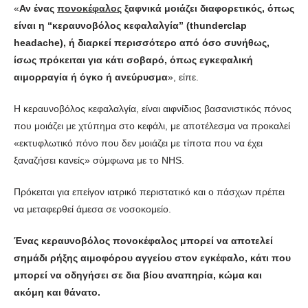
«
Αν ένας
πονοκέφαλος
ξαφνικά μοιάζει διαφορετικός, όπως
είναι η “κεραυνοβόλος κεφαλαλγία” (thunderclap
headache), ή διαρκεί περισσότερο από όσο συνήθως,
ίσως πρόκειται για κάτι σοβαρό, όπως εγκεφαλική
αιμορραγία ή όγκο ή ανεύρυσμα
», είπε.
Η κεραυνοβόλος κεφαλαλγία, είναι αιφνίδιος βασανιστικός πόνος
που μοιάζει με χτύπημα στο κεφάλι, με αποτέλεσμα να προκαλεί
«εκτυφλωτικό πόνο που δεν μοιάζει με τίποτα που να έχει
ξαναζήσει κανείς» σύμφωνα με το NHS.
Πρόκειται για επείγον ιατρικό περιστατικό και ο πάσχων πρέπει
να μεταφερθεί άμεσα σε νοσοκομείο.
Ένας κεραυνοβόλος πονοκέφαλος μπορεί να αποτελεί
σημάδι ρήξης αιμοφόρου αγγείου στον εγκέφαλο, κάτι που
μπορεί να οδηγήσει σε δια βίου αναπηρία, κώμα και
ακόμη και θάνατο.