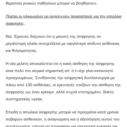
θεραπεία ρινικών παθήσεων μπορεί να βοηθήσουν.
Πρέπει οι ηλικιωμένοι να ανησυχούν περισσότερο για την απώλεια
όσφρησης;
Ναι. Έρευνες δείχνουν ότι η μείωση της όσφρησης σε
μεγαλύτερη ηλικία συσχετίζεται με υψηλότερο κίνδυνο ασθένειας
και θνησιμότητας.
Η νέα μελέτη αποκαλύπτει ότι η κακή αίσθηση της όσφρησης
είναι πολύ πιο ιατρικά σημαντική απ’ ό,τι είχε γίνει κατανοητό
προηγουμένως. Συνδέοντας την οσφρητική δυσλειτουργία με
πάνω από 130 ασθένειες, οι ερευνητές τονίζουν την αίσθηση της
όσφρησης ως έναν κρίσιμο, αλλά συχνά υποτιμημένο, δείκτη
συστηματικής υγείας.
Επειδή η απώλεια όσφρησης μπορεί να προηγείται κατά χρόνια
σοβαρών ασθενειών, η αναγνώριση και η αξιολόγηση αυτού του
συμπτώματος μπορεί να προσφέρει μια σημαντική ευκαιρία για