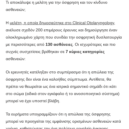
Τι αποκάλυψε η μελέτη για την όσφρηση και τον κίνδυνο
ασθενειών;
Η
μελέτη, η οποία δημοσιεύτηκε στο Clinical Otolaryngology
,
ανέλυσε σχεδόν 200 επιμέρους έρευνες και δημιούργησε έναν
ολοκληρωμένο χάρτη που συνδέει την οσφρητική δυσλειτουργία
με περισσότερες από
130 ασθένειες
. Οι ισχυρότερες και πιο
συχνές συσχετίσεις βρέθηκαν σε
7 κύριες κατηγορίες
ασθενειών:
Οι ερευνητές κατέληξαν στο συμπέρασμα ότι η απώλεια της
όσφρησης δεν είναι ένα καλοήθες σύμπτωμα. Αντίθετα, θα
πρέπει να θεωρείται ως ένα ιατρικά σημαντικό σημάδι ότι κάτι
στο σώμα (ειδικά στον εγκέφαλο ή το ανοσοποιητικό σύστημα)
μπορεί να έχει υποστεί βλάβη.
Τα ευρήματα υπογραμμίζουν ότι η απώλεια της όσφρησης
μπορεί να προηγείται της εμφάνισης ορισμένων ασθενειών κατά
χρόνια, καθιστώντας την ένα πολύτιμο εργαλείο έγκαιρης