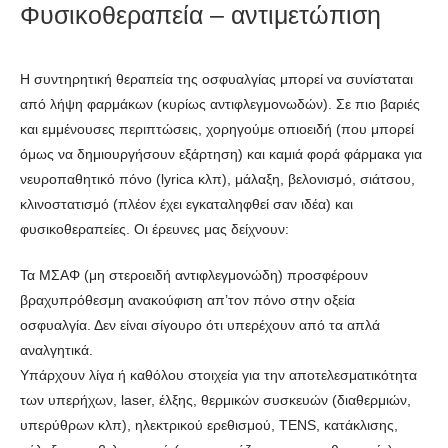
Φυσικοθεραπεία – αντιμετώπιση
Η συντηρητική θεραπεία της οσφυαλγίας μπορεί να συνίσταται
από λήψη φαρμάκων (κυρίως αντιφλεγμονωδών). Σε πιο βαριές
και εμμένουσες περιπτώσεις, χορηγούμε οπιοειδή (που μπορεί
όμως να δημιουργήσουν εξάρτηση) και καμιά φορά φάρμακα για
νευροπαθητικό πόνο (lyrica κλπ), μάλαξη, βελονισμό, σιάτσου,
κλινοστατισμό (πλέον έχει εγκαταληφθεί σαν ιδέα) και
φυσικοθεραπείες. Οι έρευνες μας δείχνουν:
Τα ΜΣΑΦ (μη στεροειδή αντιφλεγμονώδη) προσφέρουν
βραχυπρόθεσμη ανακούφιση απ’τον πόνο στην οξεία
οσφυαλγία. Δεν είναι σίγουρο ότι υπερέχουν από τα απλά
αναλγητικά.
Υπάρχουν λίγα ή καθόλου στοιχεία για την αποτελεσματικότητα
των υπερήχων, laser, έλξης, θερμικών συσκευών (διαθερμιών,
υπερύθρων κλπ), ηλεκτρικού ερεθισμού, TENS, κατάκλισης,