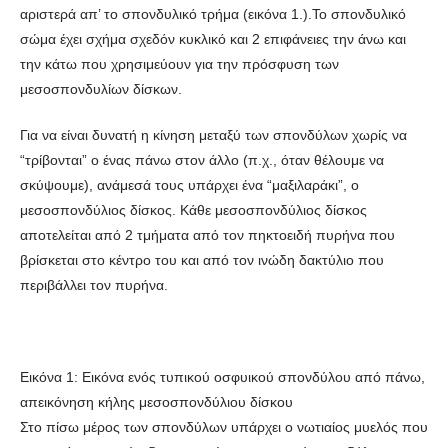
αριστερά απ’ το σπονδυλικό τρήμα (εικόνα 1.).To σπονδυλικό
σώμα έχει σχήμα σχεδόν κυκλικό και 2 επιφάνειες την άνω και
την κάτω που χρησιμεύουν για την πρόσφυση των
μεσοσπονδυλίων δίσκων.
Για να είναι δυνατή η κίνηση μεταξύ των σπονδύλων χωρίς να
“τρίβονται” ο ένας πάνω στον άλλο (π.χ., όταν θέλουμε να
σκύψουμε), ανάμεσά τους υπάρχει ένα “μαξιλαράκι”, ο
μεσοσπονδύλιος δίσκος. Κάθε μεσοσπονδύλιος δίσκος
αποτελείται από 2 τμήματα από τον πηκτοειδή πυρήνα που
βρίσκεται στο κέντρο του και από τον ινώδη δακτύλιο που
περιβάλλει τον πυρήνα.
Εικόνα 1: Εικόνα ενός τυπικού οσφυικού σπονδύλου από πάνω,
απεικόνηση κήλης μεσοσπονδύλιου δίσκου
Στο πίσω μέρος των σπονδύλων υπάρχει ο νωτιαίος μυελός που