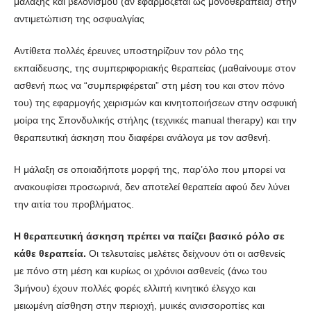
μάλαξης και βελονισμού (αν εφαρμόζεται ως μονοθεραπεία) στην
αντιμετώπιση της οσφυαλγίας
Αντίθετα πολλές έρευνες υποστηρίζουν τον ρόλο της
εκπαίδευσης, της συμπεριφοριακής θεραπείας (μαθαίνουμε στον
ασθενή πως να “συμπεριφέρεται” στη μέση του και στον πόνο
του) της εφαρμογής χειρισμών και κινητοποιήσεων στην οσφυική
μοίρα της Σπονδυλικής στήλης (τεχνικές manual therapy) και την
θεραπευτική άσκηση που διαφέρει ανάλογα με τον ασθενή.
Η μάλαξη σε οποιαδήποτε μορφή της, παρ’όλο που μπορεί να
ανακουφίσει προσωρινά, δεν αποτελεί θεραπεία αφού δεν λύνει
την αιτία του προβλήματος.
Η θεραπευτική άσκηση πρέπει να παίζει βασικό ρόλο σε
κάθε θεραπεία.
Οι τελευταίες μελέτες δείχνουν ότι οι ασθενείς
με πόνο στη μέση και κυρίως οι χρόνιοι ασθενείς (άνω του
3μήνου) έχουν πολλές φορές ελλιπή κινητικό έλεγχο και
μειωμένη αίσθηση στην περιοχή, μυικές ανισσοροπίες και