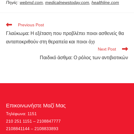
Πηγές:
webmd.com
,
medicalnewstoday.com
,
healthline.com
Previous Post
Γλαύκωμα: Η εξέταση που προβλέπει ποιοι ασθενείς θα
ανταποκριθούν στη θεραπεία και ποιοι όχι
Next Post
Παιδικό άσθμα: Ο ρόλος των αντιβιοτικών
Επικοινωνήστε Μαζί Μας
Τηλέφωνα: 1151
210 251 1151 – 2108847777
2108841144 – 2108833893