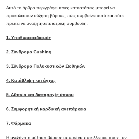
Αυτό το άρθρο περιγράφει ποιες καταστάσεις μπορεί να
προκαλέσουν αύξηση βάρους, πώς συμβαίνει αυτό και πότε
πρέπει να αναζητήσετε ιατρική συμβουλή.
1.
Υποθυρεοειδισμός
2.
Σύνδρομο Cushing
3.
Σύνδρομο Πολυκυστικών Ωοθηκών
4. Κατάθλιψη και άγχος
5. Αϋπνία και διαταραχές ύπνου
6.
Συμφορητική καρδιακή ανεπάρκεια
7. Φάρμακα
Η ανεξήγητη αύξηση βάρους μπορεί να ποικίλλει ως προς τον