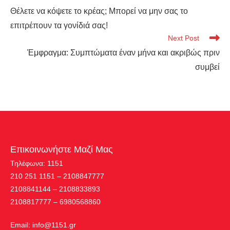
Θέλετε να κόψετε το κρέας; Μπορεί να μην σας το
επιτρέπουν τα γονίδιά σας!
Next Post
Έμφραγμα: Συμπτώματα έναν μήνα και ακριβώς πριν
συμβεί
Επικοινωνήστε Μαζί Μας
Τηλέφωνα: 1151
210 251 1151 – 2108847777
2108841144 – 2108833893
2108817777 – 6980568860
Εmail:
info@1151.gr