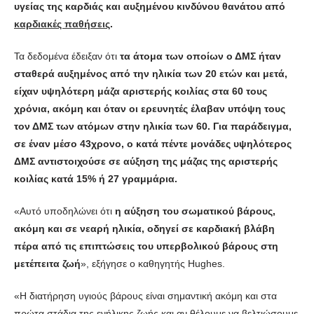
υγείας της καρδιάς και αυξημένου κινδύνου θανάτου από
καρδιακές παθήσεις
.
Τα δεδομένα έδειξαν ότι
τα άτομα των οποίων ο ΔΜΣ ήταν
σταθερά αυξημένος από την ηλικία των 20 ετών και μετά,
είχαν υψηλότερη μάζα αριστερής κοιλίας στα 60 τους
χρόνια, ακόμη και όταν οι ερευνητές έλαβαν υπόψη τους
τον ΔΜΣ των ατόμων στην ηλικία των 60. Για παράδειγμα,
σε έναν μέσο 43χρονο, ο κατά πέντε μονάδες υψηλότερος
ΔΜΣ αντιστοιχούσε σε αύξηση της μάζας της αριστερής
κοιλίας κατά 15% ή 27 γραμμάρια.
«Αυτό υποδηλώνει ότι
η αύξηση του σωματικού βάρους,
ακόμη και σε νεαρή ηλικία, οδηγεί σε καρδιακή βλάβη
πέρα από τις επιπτώσεις του υπερβολικού βάρους στη
μετέπειτα ζωή
», εξήγησε ο καθηγητής Hughes.
«Η διατήρηση υγιούς βάρους είναι σημαντική ακόμη και στα
πρώτα στάδια της ενήλικης ζωής και αν θέλουμε να βελτιώσουμε