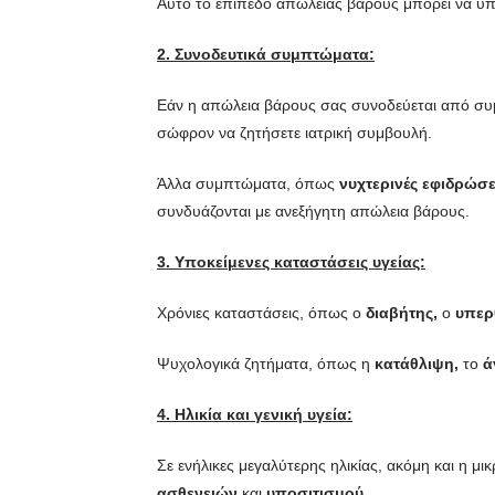
Αυτό το επίπεδο απώλειας βάρους μπορεί να υποδ
2. Συνοδευτικά συμπτώματα:
Εάν η απώλεια βάρους σας συνοδεύεται από 
σώφρον να ζητήσετε ιατρική συμβουλή.
Άλλα συμπτώματα, όπως
νυχτερινές εφιδρώσε
συνδυάζονται με ανεξήγητη απώλεια βάρους.
3. Υποκείμενες καταστάσεις υγείας:
Χρόνιες καταστάσεις, όπως ο
διαβήτης,
ο
υπερ
Ψυχολογικά ζητήματα, όπως η
κατάθλιψη,
το
ά
4. Ηλικία και γενική υγεία:
Σε ενήλικες μεγαλύτερης ηλικίας, ακόμη και η 
ασθενειών
και
υποσιτισμού.