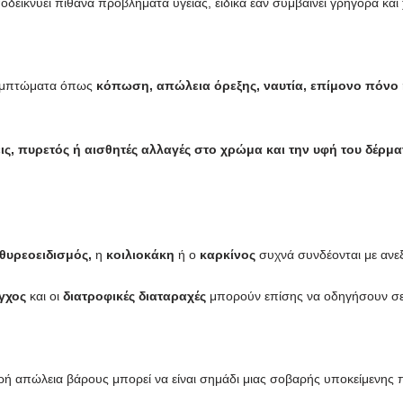
εικνύει πιθανά προβλήματα υγείας, ειδικά εάν συμβαίνει γρήγορα και 
συμπτώματα όπως
κόπωση, απώλεια όρεξης, ναυτία, επίμονο πόνο ή
ις, πυρετός ή αισθητές αλλαγές στο χρώμα και την υφή του δέρμα
θυρεοειδισμός,
η
κοιλιοκάκη
ή ο
καρκίνος
συχνά συνδέονται με ανε
γχος
και οι
διατροφικές διαταραχές
μπορούν επίσης να οδηγήσουν σε 
μικρή απώλεια βάρους μπορεί να είναι σημάδι μιας σοβαρής υποκείμενη