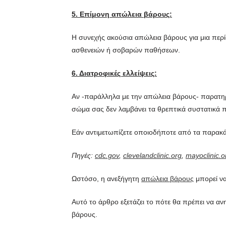
5. Επίμονη απώλεια βάρους:
Η συνεχής ακούσια απώλεια βάρους για μια περίο
ασθενειών ή σοβαρών παθήσεων.
6. Διατροφικές ελλείψεις:
Αν -παράλληλα με την απώλεια βάρους- παρατ
σώμα σας δεν λαμβάνει τα θρεπτικά συστατικά πο
Εάν αντιμετωπίζετε οποιοδήποτε από τα παρακά
Πηγές:
cdc.gov
,
clevelandclinic.org
,
mayoclinic.o
Ωστόσο, η ανεξήγητη
απώλεια βάρους
μπορεί να
Αυτό το άρθρο εξετάζει το πότε θα πρέπει να αν
βάρους.