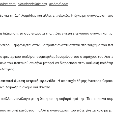
thline.com
,
clevelandclinic.org
,
webmd.com
κές για τη ζωή λοιμώξεις και άλλες επιπλοκές. Η έγκαιρη αναγνώριση τ
κή διάτρηση, τα συμπτώματά της, πότε γίνεται επείγουσα ανάγκη και τις
εντέρου, εμφανίζεται όταν μια τρύπα αναπτύσσεται στο τοίχωμα του π
στρεντερικού σωλήνα, συμπεριλαμβανομένου του στομάχου, του λεπτού
μενο του πεπτικού σωλήνα μπορεί να διαρρεύσει στην κοιλιακή κοιλό
οιλότητας.
 απαιτεί άμεση ιατρική φροντίδα
. Η αποτυχία λήψης έγκαιρης θεραπ
ική λοίμωξη ή ακόμα και θάνατο.
οικίλλουν ανάλογα με τη θέση και τη σοβαρότητά της. Τα πιο κοινά σ
ουσα ιατρική κατάσταση, αλλά η αναγνώριση του πότε γίνεται κρίσιμη μ