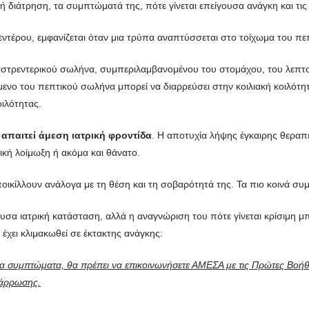
κή διάτρηση, τα συμπτώματά της, πότε γίνεται επείγουσα ανάγκη και τις
εντέρου, εμφανίζεται όταν μια τρύπα αναπτύσσεται στο τοίχωμα του π
στρεντερικού σωλήνα, συμπεριλαμβανομένου του στομάχου, του λεπτού
μενο του πεπτικού σωλήνα μπορεί να διαρρεύσει στην κοιλιακή κοιλό
οιλότητας.
 απαιτεί άμεση ιατρική φροντίδα
. Η αποτυχία λήψης έγκαιρης θεραπ
ική λοίμωξη ή ακόμα και θάνατο.
οικίλλουν ανάλογα με τη θέση και τη σοβαρότητά της. Τα πιο κοινά σ
ουσα ιατρική κατάσταση, αλλά η αναγνώριση του πότε γίνεται κρίσιμη μ
 έχει κλιμακωθεί σε έκτακτης ανάγκης:
α συμπτώματα, θα πρέπει να επικοινωνήσετε ΑΜΕΣΑ με τις Πρώτες Βοήθ
νάρρωσης.