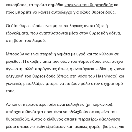
κακοήθειας, τα πρώτα σημάδια
καρκίνου του θυρεοειδούς
και
πώς μπορείτε να κάνετε αυτοέλεγχο για όζους θυρεοειδούς.
Οι όζοι θυρεοειδούς είναι μη φυσιολογικές αναπτύξεις ή
εξογκώματα, που αναπτύσσονται μέσα στον θυρεοειδή αδένα,
στη βάση του λαιμού.
Μπορούν να είναι στερεά ή γεμάτα με υγρό και ποικίλλουν σε
μέγεθος. Η ακριβής αιτία των όζων του θυρεοειδούς είναι συχνά
άγνωστη, αλλά παράγοντες όπως η ανεπάρκεια ιωδίου, η χρόνια
φλεγμονή του θυρεοειδούς (όπως στη
νόσο του Hashimoto
) και
γενετικές μεταλλάξεις μπορεί να παίζουν ρόλο στον σχηματισμό
τους.
Αν και οι περισσότεροι όζοι είναι καλοήθεις (μη καρκινικοί),
υπάρχει πιθανότητα ορισμένοι να εξελιχθούν σε καρκίνο του
θυρεοειδούς. Αυτός ο κίνδυνος απαιτεί περαιτέρω αξιολόγηση
μέσω απεικονιστικών εξετάσεων και -μερικές φορές- βιοψίας, για