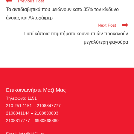
Previous Post
Τα αντιδιαβητικά που μειώνουν κατά 35% τον κίνδυνο
άνοιας και Αλτσχάιμερ
Next Post
Γιατί κάποια τσιμπήματα κουνουπιών προκαλούν
μεγαλύτερη φαγούρα
Επικοινωνήστε Μαζί Μας
Τηλέφωνα: 1151
210 251 1151 – 2108847777
2108841144 – 2108833893
2108817777 – 6980568860
Εmail:
info@1151.gr