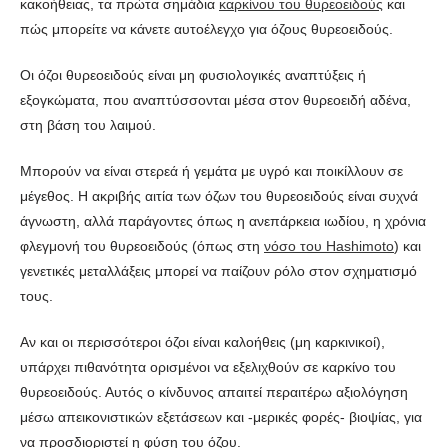
κακοήθειας, τα πρώτα σημάδια
καρκίνου του θυρεοειδούς
και
πώς μπορείτε να κάνετε αυτοέλεγχο για όζους θυρεοειδούς.
Οι όζοι θυρεοειδούς είναι μη φυσιολογικές αναπτύξεις ή
εξογκώματα, που αναπτύσσονται μέσα στον θυρεοειδή αδένα,
στη βάση του λαιμού.
Μπορούν να είναι στερεά ή γεμάτα με υγρό και ποικίλλουν σε
μέγεθος. Η ακριβής αιτία των όζων του θυρεοειδούς είναι συχνά
άγνωστη, αλλά παράγοντες όπως η ανεπάρκεια ιωδίου, η χρόνια
φλεγμονή του θυρεοειδούς (όπως στη
νόσο του Hashimoto
) και
γενετικές μεταλλάξεις μπορεί να παίζουν ρόλο στον σχηματισμό
τους.
Αν και οι περισσότεροι όζοι είναι καλοήθεις (μη καρκινικοί),
υπάρχει πιθανότητα ορισμένοι να εξελιχθούν σε καρκίνο του
θυρεοειδούς. Αυτός ο κίνδυνος απαιτεί περαιτέρω αξιολόγηση
μέσω απεικονιστικών εξετάσεων και -μερικές φορές- βιοψίας, για
να προσδιοριστεί η φύση του όζου.