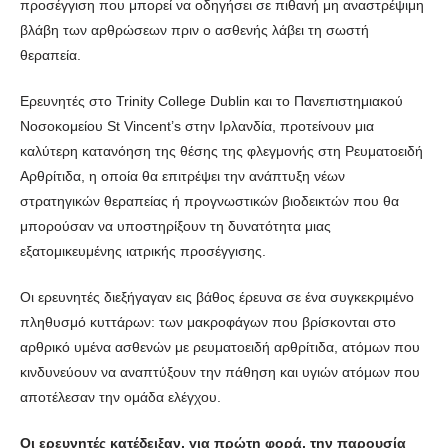
προσέγγιση που μπορεί να οδηγήσει σε πιθανή μη αναστρέψιμη
βλάβη των αρθρώσεων πριν ο ασθενής λάβει τη σωστή
θεραπεία.
Ερευνητές στο Trinity College Dublin και το Πανεπιστημιακού
Νοσοκομείου St Vincent’s στην Ιρλανδία, προτείνουν μια
καλύτερη κατανόηση της θέσης της φλεγμονής στη Ρευματοειδή
Αρθρίτιδα, η οποία θα επιτρέψει την ανάπτυξη νέων
στρατηγικών θεραπείας ή προγνωστικών βιοδεικτών που θα
μπορούσαν να υποστηρίξουν τη δυνατότητα μιας
εξατομικευμένης ιατρικής προσέγγισης.
Οι ερευνητές διεξήγαγαν εις βάθος έρευνα σε ένα συγκεκριμένο
πληθυσμό κυττάρων: των μακροφάγων που βρίσκονται στο
αρθρικό υμένα ασθενών με ρευματοειδή αρθρίτιδα, ατόμων που
κινδυνεύουν να αναπτύξουν την πάθηση και υγιών ατόμων που
αποτέλεσαν την ομάδα ελέγχου.
Οι ερευνητές κατέδειξαν, για πρώτη φορά, την παρουσία