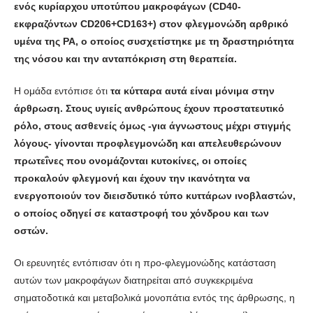
ενός κυρίαρχου υποτύπου μακροφάγων (CD40-
εκφραζόντων CD206+CD163+) στον φλεγμονώδη αρθρικό
υμένα της ΡΑ, ο οποίος συσχετίστηκε με τη δραστηριότητα
της νόσου και την ανταπόκριση στη θεραπεία.
Η ομάδα εντόπισε ότι
τα κύτταρα αυτά είναι μόνιμα στην
άρθρωση. Στους υγιείς ανθρώπους έχουν προστατευτικό
ρόλο, στους ασθενείς όμως -για άγνωστους μέχρι στιγμής
λόγους- γίνονται προφλεγμονώδη και απελευθερώνουν
πρωτεΐνες που ονομάζονται κυτοκίνες, οι οποίες
προκαλούν φλεγμονή και έχουν την ικανότητα να
ενεργοποιούν τον διεισδυτικό τύπο κυττάρων ινοβλαστών,
ο οποίος οδηγεί σε καταστροφή του χόνδρου και των
οστών.
Οι ερευνητές εντόπισαν ότι η προ-φλεγμονώδης κατάσταση
αυτών των μακροφάγων διατηρείται από συγκεκριμένα
σηματοδοτικά και μεταβολικά μονοπάτια εντός της άρθρωσης, η