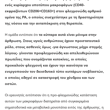
ενός κυρίαρχου υποτύπου μακροφάγων (CD40-
εκφραζόντων CD206+CD163+) στον φλεγμονώδη αρθρικό
υμένα της ΡΑ, ο οποίος συσχετίστηκε με τη δραστηριότητα
της νόσου και την ανταπόκριση στη θεραπεία.
Η ομάδα εντόπισε ότι
τα κύτταρα αυτά είναι μόνιμα στην
άρθρωση. Στους υγιείς ανθρώπους έχουν προστατευτικό
ρόλο, στους ασθενείς όμως -για άγνωστους μέχρι στιγμής
λόγους- γίνονται προφλεγμονώδη και απελευθερώνουν
πρωτεΐνες που ονομάζονται κυτοκίνες, οι οποίες
προκαλούν φλεγμονή και έχουν την ικανότητα να
ενεργοποιούν τον διεισδυτικό τύπο κυττάρων ινοβλαστών,
ο οποίος οδηγεί σε καταστροφή του χόνδρου και των
οστών.
Οι ερευνητές εντόπισαν ότι η προ-φλεγμονώδης κατάσταση
αυτών των μακροφάγων διατηρείται από συγκεκριμένα
σηματοδοτικά και μεταβολικά μονοπάτια εντός της άρθρωσης, η