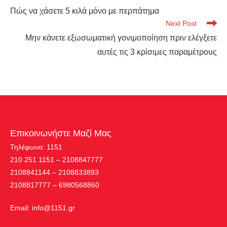
Πώς να χάσετε 5 κιλά μόνο με περπάτημα
Next Post
Μην κάνετε εξωσωματική γονιμοποίηση πριν ελέγξετε
αυτές τις 3 κρίσιμες παραμέτρους
Επικοινωνήστε Μαζί Μας
Τηλέφωνα: 1151
210 251 1151 – 2108847777
2108841144 – 2108833893
2108817777 – 6980568860
Εmail:
info@1151.gr