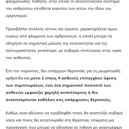
φλεγμονώδης πάθηση, στην οποία το ανοσοποιητικό σύστημα
του ανθρώπου επιτίθεται εναντίον των ιστών του ίδιου του
οργανισμού.
Προσβάλλει πολλούς ιστούς και όργανα, χαρακτηρίζεται όμως
κυρίως από φλεγμονή των αρθρώσεων, η οποία μπορεί να
οδηγήσει σε σημαντική μείωση της κινητικότητας και της
λειτουργικότητας γενικότερα, με σοβαρές επιπτώσεις στην υγεία
του ασθενούς.
Επί του παρόντος, δεν υπάρχουν θεραπείες για τη ρευματοειδή
αρθρίτιδα και
μόνο 1 στους 4 ασθενείς επιτυγχάνει ύφεση
των συμπτωμάτων, ενώ ένα σημαντικό ποσοστό των
ασθενών εμφανίζει χαμηλή ανταπόκριση ή δεν
ανταποκρίνεται καθόλου στις υπάρχουσες θεραπείες.
Καθώς είναι αδύνατο να προβλεφθεί ποιος θα αναπτύξει σοβαρή
νόσο και ποιος θα ανταποκριθεί στη θεραπεία, επικρατεί μια
προσέγγιση που μπορεί να οδηγήσει σε πιθανή μη αναστρέψιμη