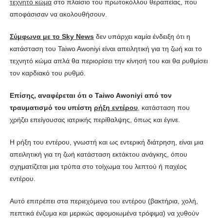
τεχνητό κώμα
στο πλαίσιο του πρωτοκόλλου θεραπείας, που
αποφάσισαν να ακολουθήσουν.
Σύμφωνα με το Sky News
δεν υπάρχει καμία ένδειξη ότι η
κατάσταση του Taiwo Awoniyi είναι απειλητική για τη ζωή και το
τεχνητό κώμα απλά θα περιορίσει την κίνησή του και θα ρυθμίσει
τον καρδιακό του ρυθμό.
Επίσης, αναφέρεται ότι ο Taiwo Awoniyi από τον
τραυματισμό του υπέστη
ρήξη εντέρου
, κατάσταση που
χρήζει επείγουσας ιατρικής περίθαλψης, όπως και έγινε.
Η ρήξη του εντέρου, γνωστή και ως εντερική διάτρηση, είναι μια
απειλητική για τη ζωή κατάσταση εκτάκτου ανάγκης, όπου
σχηματίζεται μια τρύπα στο τοίχωμα του λεπτού ή παχέος
εντέρου.
Αυτό επιτρέπει στα περιεχόμενα του εντέρου (βακτήρια, χολή,
πεπτικά ένζυμα και μερικώς αφομοιωμένα τρόφιμα) να χυθούν