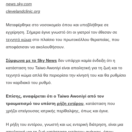
news.sky.com
clevelandclinic.org
Μεταφέρθηκε στο νοσοκομείο όπου και υποβλήθηκε σε
εγχείρηση. Σήμερα έγινε γνωστό ότι οι γιατροί τον έθεσαν σε
τεχνητό κώμα
στο πλαίσιο του πρωτοκόλλου θεραπείας, που
αποφάσισαν να ακολουθήσουν.
Σύμφωνα με το Sky News
δεν υπάρχει καμία ένδειξη ότι η
κατάσταση του Taiwo Awoniyi είναι απειλητική για τη ζωή και το
τεχνητό κώμα απλά θα περιορίσει την κίνησή του και θα ρυθμίσει
τον καρδιακό του ρυθμό.
Επίσης, αναφέρεται ότι ο Taiwo Awoniyi από τον
τραυματισμό του υπέστη
ρήξη εντέρου
, κατάσταση που
χρήζει επείγουσας ιατρικής περίθαλψης, όπως και έγινε.
Η ρήξη του εντέρου, γνωστή και ως εντερική διάτρηση, είναι μια
απειλητική για τη ζωή κατάσταση εκτάκτου ανάγκης, όπου