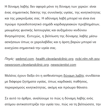
Η δύναμη λαβής δεν αφορά μόνο τη δύναμη των χεριών: είναι
ένας σημαντικός δείκτης της συνολικής υγείας, της κινητικότητας
και της μακροζωίας σας. Η αδύναμη λαβή μπορεί να είναι ένα
πρώιμο προειδοποιητικό σημάδι καρδιαγγειακών προβλημάτων,
μειωμένης φυσικής λειτουργίας και αυξημένου κινδύνου
θνησιμότητας. Ευτυχώς, η βελτίωση της δύναμης λαβής μέσω
ασκήσεων όπως οι χειρολαβίδες και η άρση βαρών μπορεί να
ενισχύσει σημαντικά την υγεία σας.
Πηγές:
webmd.com
,
health.clevelandclinic.org
,
ncbi.nlm.nih.gov
,
newsroom.clevelandclinic.org
,
newscientist.com
Μελέτες έχουν δείξει ότι η ασθενέστερη
δύναμη λαβής
συνδέεται
με διάφορα ζητήματα υγείας, όπως καρδιακές παθήσεις,
περιορισμούς κινητικότητας, ακόμη και πρόωρο θάνατο.
Σε αυτό το άρθρο, αναλύουμε το πώς η δύναμη λαβής ενός
ατόμου αντικατοπτρίζει την υγεία του, πώς να τη βελτιώσετε, την