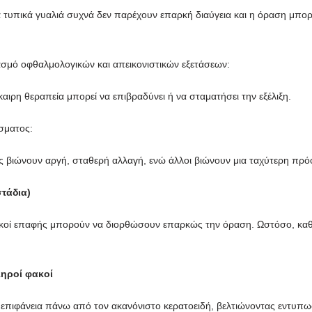
τα τυπικά γυαλιά συχνά δεν παρέχουν επαρκή διαύγεια και η όραση μπορ
σμό οφθαλμολογικών και απεικονιστικών εξετάσεων:
καιρη θεραπεία μπορεί να επιβραδύνει ή να σταματήσει την εξέλιξη.
σματος:
νείς βιώνουν αργή, σταθερή αλλαγή, ενώ άλλοι βιώνουν μια ταχύτερη πρ
τάδια)
φακοί επαφής μπορούν να διορθώσουν επαρκώς την όραση. Ωστόσο, καθώ
ληροί φακοί
κή επιφάνεια πάνω από τον ακανόνιστο κερατοειδή, βελτιώνοντας εντυπ