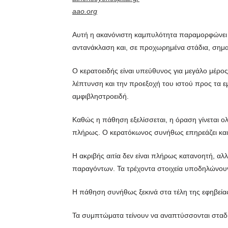
aao.org
Αυτή η ακανόνιστη καμπυλότητα παραμορφώνει τ
αντανάκλαση και, σε προχωρημένα στάδια, σημα
Ο κερατοειδής είναι υπεύθυνος για μεγάλο μέρος
λέπτυνση και την προεξοχή του ιστού προς τα ε
αμφιβληστροειδή.
Καθώς η πάθηση εξελίσσεται, η όραση γίνεται ο
πλήρως. Ο κερατόκωνος συνήθως επηρεάζει και τα
Η ακριβής αιτία δεν είναι πλήρως κατανοητή, α
παραγόντων. Τα τρέχοντα στοιχεία υποδηλώνου
Η πάθηση συνήθως ξεκινά στα τέλη της εφηβείας
Τα συμπτώματα τείνουν να αναπτύσσονται σταδι