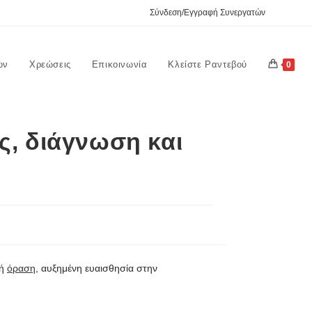
Σύνδεση/Εγγραφή Συνεργατών
ών
Χρεώσεις
Επικοινωνία
Κλείστε Ραντεβού
0
ες, διάγνωση και
λή
όραση
, αυξημένη ευαισθησία στην