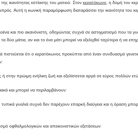
 της ικανότητας εστίασης του ματιού. Στον
κερατόκωνο
, η δομή του κε
μπρός. Αυτή η κωνική παραμόρφωση διαταράσσει την ικανότητα του κερ
λοένα και πιο ακανόνιστη, οδηγώντας συχνά σε αστιγματισμό που τα γ
 δύο μάτια, αν και το ένα μάτι μπορεί να εξελιχθεί ταχύτερα ή να επη
λλά πιστεύεται ότι ο κερατόκωνος προκύπτει από έναν συνδυασμό γενετι
ν:
 ή στην πρώιμη ενήλικη ζωή και εξελίσσεται αργά σε εύρος πολλών ετ
ακά και μπορεί να περιλαμβάνουν:
τα τυπικά γυαλιά συχνά δεν παρέχουν επαρκή διαύγεια και η όραση μπορ
σμό οφθαλμολογικών και απεικονιστικών εξετάσεων: