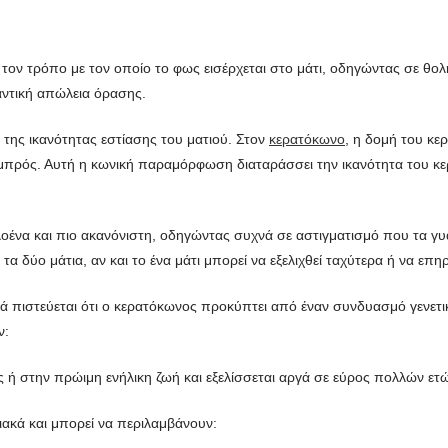
ον τρόπο με τον οποίο το φως εισέρχεται στο μάτι, οδηγώντας σε θο
ντική απώλεια όρασης.
 της ικανότητας εστίασης του ματιού. Στον
κερατόκωνο
, η δομή του κε
μπρός. Αυτή η κωνική παραμόρφωση διαταράσσει την ικανότητα του κερ
λοένα και πιο ακανόνιστη, οδηγώντας συχνά σε αστιγματισμό που τα γ
 δύο μάτια, αν και το ένα μάτι μπορεί να εξελιχθεί ταχύτερα ή να επη
λλά πιστεύεται ότι ο κερατόκωνος προκύπτει από έναν συνδυασμό γενετι
ν:
 ή στην πρώιμη ενήλικη ζωή και εξελίσσεται αργά σε εύρος πολλών ετ
ακά και μπορεί να περιλαμβάνουν: