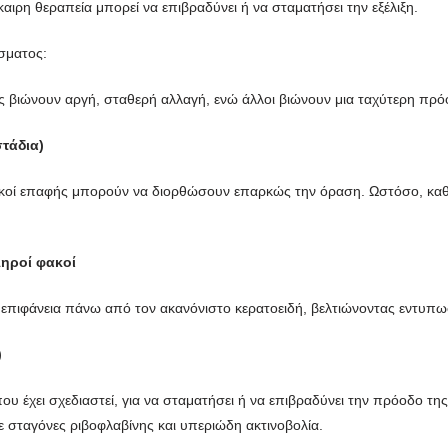
καιρη θεραπεία μπορεί να επιβραδύνει ή να σταματήσει την εξέλιξη.
σματος:
νείς βιώνουν αργή, σταθερή αλλαγή, ενώ άλλοι βιώνουν μια ταχύτερη πρ
τάδια)
φακοί επαφής μπορούν να διορθώσουν επαρκώς την όραση. Ωστόσο, καθώ
ληροί φακοί
κή επιφάνεια πάνω από τον ακανόνιστο κερατοειδή, βελτιώνοντας εντυπ
)
που έχει σχεδιαστεί, για να σταματήσει ή να επιβραδύνει την πρόοδο τη
 σταγόνες ριβοφλαβίνης και υπεριώδη ακτινοβολία.