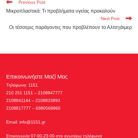
Previous Post
Μικροπλαστικά: Τι προβλήματα υγείας προκαλούν
Next Post
Οι τέσσερις παράγοντες που προβλέπουν το Αλτσχάιμερ
Επικοινωνήστε Μαζί Μας
Τηλέφωνα: 1151
210 251 1151 – 2108847777
2108841144 – 2108833893
2108817777 – 6980568860
Εmail:
info@1151.gr
Επικοινωνία 07:00-23:00 στα ανωτέρω τηλέφωνα