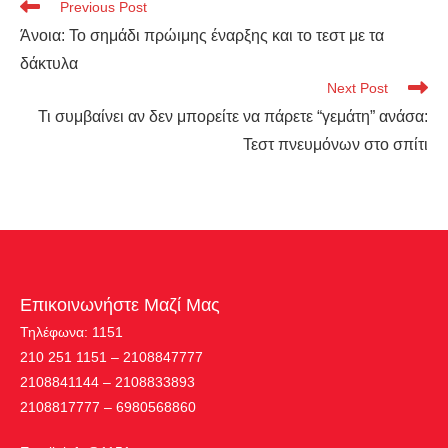
Previous Post
Άνοια: Το σημάδι πρώιμης έναρξης και το τεστ με τα
δάκτυλα
Next Post
Τι συμβαίνει αν δεν μπορείτε να πάρετε “γεμάτη” ανάσα:
Τεστ πνευμόνων στο σπίτι
Επικοινωνήστε Μαζί Μας
Τηλέφωνα: 1151
210 251 1151 – 2108847777
2108841144 – 2108833893
2108817777 – 6980568860