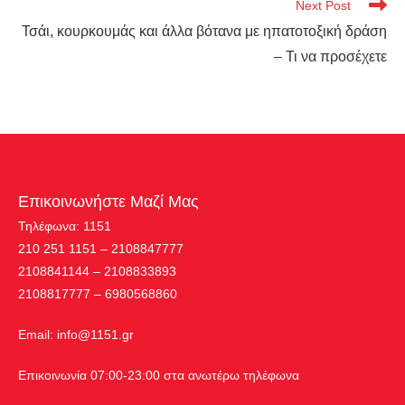
Next Post
Τσάι, κουρκουμάς και άλλα βότανα με ηπατοτοξική δράση
– Τι να προσέχετε
Επικοινωνήστε Μαζί Μας
Τηλέφωνα: 1151
210 251 1151 – 2108847777
2108841144 – 2108833893
2108817777 – 6980568860
Εmail:
info@1151.gr
Επικοινωνία 07:00-23:00 στα ανωτέρω τηλέφωνα