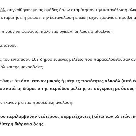
οόλ
, συγκρίθηκαν με τις ομάδες όσων σταμάτησαν την κατανάλωση αλκ
 σταματήσει ή μειώσει την κατανάλωση επειδή είχαν εμφανίσει προβλήμ
πίνουν να φαίνονται πολύ πιο υγιείς», δήλωσε ο Stockwell.
 απατούν.
άτες του εντόπισαν 107 δημοσιευμένες μελέτες που παρακολουθούσαν α
λ και της μακροζωίας.
 φάνηκε ότι
όσοι έπιναν μικρές ή μέτριες ποσότητες αλκοόλ (από 
υ κατά τη διάρκεια της περιόδου μελέτης σε σύγκριση με όσους 
ς έκαναν μια πιο προσεκτική ανάλυση.
ου περιλάμβαναν νεότερους συμμετέχοντες (κάτω των 55 ετών, κατ
ύτερη διάρκεια ζωής.