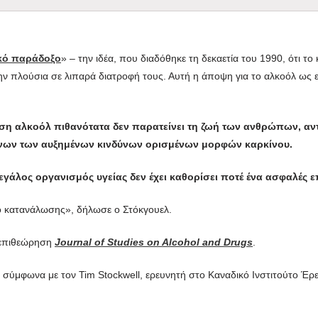
κό παράδοξο
» – την ιδέα, που διαδόθηκε τη δεκαετία του 1990, ότι το κ
λούσια σε λιπαρά διατροφή τους. Αυτή η άποψη για το αλκοόλ ως ελιξ
ση αλκοόλ πιθανότατα δεν παρατείνει τη ζωή των ανθρώπων, αντί
ένων των αυξημένων κινδύνων ορισμένων μορφών καρκίνου.
 μεγάλος οργανισμός υγείας δεν έχει καθορίσει ποτέ ένα ασφαλές
ο κατανάλωσης», δήλωσε ο Στόκγουελ.
 επιθεώρηση
Journal of Studies on Alcohol and Drugs
.
, σύμφωνα με τον Tim Stockwell, ερευνητή στο Καναδικό Ινστιτούτο Έ