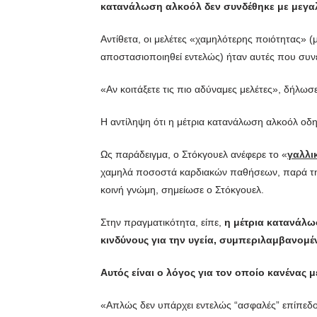
κατανάλωση αλκοόλ δεν συνδέθηκε με μεγαλ
Αντίθετα, οι μελέτες «χαμηλότερης ποιότητας» 
αποστασιοποιηθεί εντελώς) ήταν αυτές που συν
«Αν κοιτάξετε τις πιο αδύναμες μελέτες», δήλωσε 
Η αντίληψη ότι η μέτρια κατανάλωση αλκοόλ οδηγ
Ως παράδειγμα, ο Στόκγουελ ανέφερε το «
γαλλι
χαμηλά ποσοστά καρδιακών παθήσεων, παρά την π
κοινή γνώμη, σημείωσε ο Στόκγουελ.
Στην πραγματικότητα, είπε,
η μέτρια κατανάλω
κινδύνους για την υγεία, συμπεριλαμβανομ
Αυτός είναι ο λόγος για τον οποίο κανένας
«Απλώς δεν υπάρχει εντελώς “ασφαλές” επίπεδ