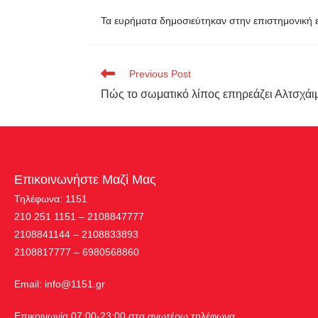
Τα ευρήματα δημοσιεύτηκαν στην επιστημονική
Previous Post
Πώς το σωματικό λίπος επηρεάζει Αλτσχάι
Επικοινωνήστε Μαζί Μας
Τηλέφωνα: 1151
210 251 1151 – 2108847777
2108841144 – 2108833893
2108817777 – 6980568860
Εmail:
info@1151.gr
Επικοινωνία 07:00-23:00 στα ανωτέρω τηλέφωνα