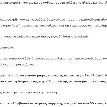
υτές επικεντρώθηκαν γενικά σε ανθρώπους μεγαλύτερης ηλικίας και δεν
οόλ
, συγκρίθηκαν με τις ομάδες όσων σταμάτησαν την κατανάλωση αλκ
 σταματήσει ή μειώσει την κατανάλωση επειδή είχαν εμφανίσει προβλήμ
πίνουν να φαίνονται πολύ πιο υγιείς», δήλωσε ο Stockwell.
 απατούν.
άτες του εντόπισαν 107 δημοσιευμένες μελέτες που παρακολουθούσαν α
λ και της μακροζωίας.
 φάνηκε ότι
όσοι έπιναν μικρές ή μέτριες ποσότητες αλκοόλ (από 
υ κατά τη διάρκεια της περιόδου μελέτης σε σύγκριση με όσους 
ς έκαναν μια πιο προσεκτική ανάλυση.
ου περιλάμβαναν νεότερους συμμετέχοντες (κάτω των 55 ετών, κατ