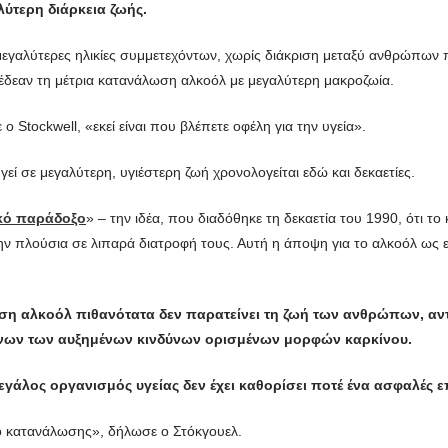
ύτερη διάρκεια ζωής.
(μεγαλύτερες ηλικίες συμμετεχόντων, χωρίς διάκριση μεταξύ ανθρώπων
έδεαν τη μέτρια κατανάλωση αλκοόλ με μεγαλύτερη μακροζωία.
ο Stockwell, «εκεί είναι που βλέπετε οφέλη για την υγεία».
εί σε μεγαλύτερη, υγιέστερη ζωή χρονολογείται εδώ και δεκαετίες.
κό παράδοξο
» – την ιδέα, που διαδόθηκε τη δεκαετία του 1990, ότι το κ
λούσια σε λιπαρά διατροφή τους. Αυτή η άποψη για το αλκοόλ ως ελιξ
ση αλκοόλ πιθανότατα δεν παρατείνει τη ζωή των ανθρώπων, αντί
ένων των αυξημένων κινδύνων ορισμένων μορφών καρκίνου.
 μεγάλος οργανισμός υγείας δεν έχει καθορίσει ποτέ ένα ασφαλές
ο κατανάλωσης», δήλωσε ο Στόκγουελ.