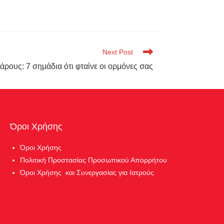
Next Post
ρους: 7 σημάδια ότι φταίνε οι ορμόνες σας
Όροι Χρήσης
Όροι Χρήσης
Πολιτική Προστασίας Προσωπικού Απορρήτου
Όροι Χρήσης και Συνεργασίας για Ιατρούς