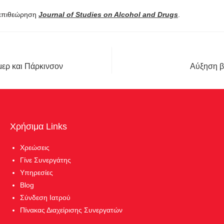
 επιθεώρηση
Journal of Studies on Alcohol and Drugs
.
μερ και Πάρκινσον
Αύξηση βά
Χρήσιμα Links
Χρεώσεις
Γίνε Συνεργάτης
Υπηρεσίες
Blog
Σύνδεση Ιατρού
Πίνακας Διαχείρισης Συνεργατών