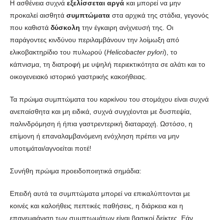
Η ασθένεια συχνά
εξελίσσεται αργά
και μπορεί να μην
προκαλεί αισθητά
συμπτώματα
στα αρχικά της στάδια, γεγονός
που καθιστά
δύσκολη
την έγκαιρη ανίχνευσή της. Οι
παράγοντες κινδύνου περιλαμβάνουν την λοίμωξη από
ελικοβακτηρίδιο του πυλωρού (
Helicobacter pylori
), το
κάπνισμα, τη διατροφή με υψηλή περιεκτικότητα σε αλάτι και το
οικογενειακό ιστορικό γαστρικής κακοήθειας.
Τα πρώιμα συμπτώματα του καρκίνου του στομάχου είναι συχνά
ανεπαίσθητα και μη ειδικά, συχνά συγχέονται με δυσπεψία,
παλινδρόμηση ή ήπια γαστρεντερική διαταραχή. Ωστόσο, η
επίμονη ή επαναλαμβανόμενη ενόχληση πρέπει να μην
υποτιμάται/αγνοείται ποτέ!
Συνήθη πρώιμα προειδοποιητικά σημάδια:
Επειδή αυτά τα συμπτώματα μπορεί να επικαλύπτονται με
κοινές και καλοήθεις πεπτικές παθήσεις, η διάρκεια και η
επανεμφάνιση των συμπτωμάτων είναι βασικοί δείκτες. Εάν