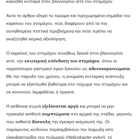
κακοήθη κύτταρα στον βλεννογόνο ιστό του στομάχου.
Αυτό το άρθρο εξηγεί τα πρώιμα και προχωρημένα σημάδια του
καρκίνου του στομάχου, πώς διαφέρουν από τα πιο
συνηθισμένα πεπτικά προβλήματα και πότε πρέπει να
αναζητηθεί ιατρική αξιολόγηση.
Ο καρκίνος του στομάχου συνήθως ξεκινά στον βλεννογόνο
ιστό, την
εσωτερική επένδυση του στομάχου
, όπου οι
περισσότεροι γαστρικοί όγκοι ξεκινούν ως
αδενοκαρκινώματα.
Με την πάροδο του χρόνου, η ανώμαλη κυτταρική ανάπτυξη
μπορεί να εξαπλωθεί βαθύτερα στο τοίχωμα του στομάχου και
σε κοντινούς λεμφαδένες ή όργανα.
Η ασθένεια συχνά
εξελίσσεται αργά
και μπορεί να μην
προκαλεί αισθητά
συμπτώματα
στα αρχικά της στάδια, γεγονός
που καθιστά
δύσκολη
την έγκαιρη ανίχνευσή της. Οι
παράγοντες κινδύνου περιλαμβάνουν την λοίμωξη από
ελικοβακτηρίδιο του πυλωρού (
Helicobacter pylori
), το