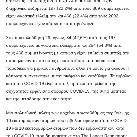
ασθένειας–κόπωσης αντίστοιχα. Από αυτούς που είχαν
διαχρονικά δεδομένα, 197 (22,2%) από τους 889 συμμετέχοντες
είχαν γνωστικά ελλείμματα και 468 (22,4%) από τους 2092
συμμετέχοντες είχαν κόπωση κατά την έναρξη.
Σε παρακολούθηση 26 μηνών, 84 (42,6%) από τους 197
συμμετέχοντες με γνωστικά ελλείμματα και 254 (54,3%) από
τους 468 συμμετέχοντες με κόπωση είχαν επίμονα συμπτώματα,
υποδηλώνοντας ότι αυτές οι καταστάσεις μπορεί να είναι
παροδικές για μερικούς ανθρώπους αλλά επίμονες για άλλους Η
κόπωση συσχετίστηκε με πονοκέφαλο και κατάθλιψη. Τα εμβόλια
κατά του COVID-19 είναι αποτελεσματικά στη μείωση της
συχνότητας εμφάνισης σοβαρού COVID-19, της θνησιμότητας
και της μετάδοσης στην κοινότητα.
Μια πολυεθνική μελέτη των αρχείων πρωτοβάθμιας περίθαλψης
10 εκατομμυρίων ατόμων που εμβολιάστηκαν κατά του COVID-
19 και 10 εκατομμυρίων ατόμων που δεν εμβολιάστηκαν κατά
του COVID-19, που δημοσιεύτηκε στο The Lancet Respiratory