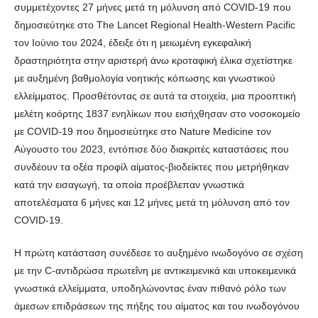
συμμετέχοντες 27 μήνες μετά τη μόλυνση από COVID-19 που
δημοσιεύτηκε στο The Lancet Regional Health-Western Pacific
τον Ιούνιο του 2024, έδειξε ότι η μειωμένη εγκεφαλική
δραστηριότητα στην αριστερή άνω κροταφική έλικα σχετίστηκε
με αυξημένη βαθμολογία νοητικής κόπωσης και γνωστικού
ελλείμματος. Προσθέτοντας σε αυτά τα στοιχεία, μια προοπτική
μελέτη κοόρτης 1837 ενηλίκων που εισήχθησαν στο νοσοκομείο
με COVID-19 που δημοσιεύτηκε στο Nature Medicine τον
Αύγουστο του 2023, εντόπισε δύο διακριτές καταστάσεις που
συνδέουν τα οξέα προφίλ αίματος-βιοδείκτες που μετρήθηκαν
κατά την εισαγωγή, τα οποία προέβλεπαν γνωστικά
αποτελέσματα 6 μήνες και 12 μήνες μετά τη μόλυνση από τον
COVID-19.
Η πρώτη κατάσταση συνέδεσε το αυξημένο ινωδογόνο σε σχέση
με την C-αντιδρώσα πρωτεΐνη με αντικειμενικά και υποκειμενικά
γνωστικά ελλείμματα, υποδηλώνοντας έναν πιθανό ρόλο των
άμεσων επιδράσεων της πήξης του αίματος και του ινωδογόνου