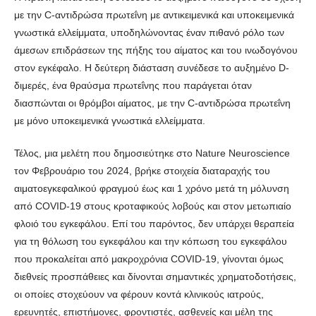
με την C-αντιδρώσα πρωτεΐνη με αντικειμενικά και υποκειμενικά
γνωστικά ελλείμματα, υποδηλώνοντας έναν πιθανό ρόλο των
άμεσων επιδράσεων της πήξης του αίματος και του ινωδογόνου
στον εγκέφαλο. Η δεύτερη διάσταση συνέδεσε το αυξημένο D-
διμερές, ένα θραύσμα πρωτεΐνης που παράγεται όταν
διασπώνται οι θρόμβοι αίματος, με την C-αντιδρώσα πρωτεΐνη
με μόνο υποκειμενικά γνωστικά ελλείμματα.
Τέλος, μια μελέτη που δημοσιεύτηκε στο Nature Neuroscience
τον Φεβρουάριο του 2024, βρήκε στοιχεία διαταραχής του
αιματοεγκεφαλικού φραγμού έως και 1 χρόνο μετά τη μόλυνση
από COVID-19 στους κροταφικούς λοβούς και στον μετωπιαίο
φλοιό του εγκεφάλου. Επί του παρόντος, δεν υπάρχει θεραπεία
για τη θόλωση του εγκεφάλου και την κόπωση του εγκεφάλου
που προκαλείται από μακροχρόνια COVID-19, γίνονται όμως
διεθνείς προσπάθειες και δίνονται σημαντικές χρηματοδοτήσεις,
οι οποίες στοχεύουν να φέρουν κοντά κλινικούς ιατρούς,
ερευνητές, επιστήμονες, φροντιστές, ασθενείς και μέλη της