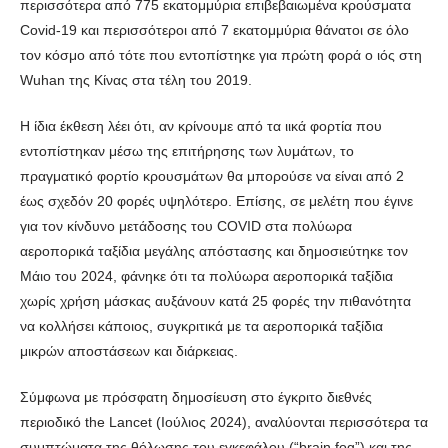
περισσότερα από 775 εκατομμύρια επιβεβαιωμένα κρούσματα
Covid-19 και περισσότεροι από 7 εκατομμύρια θάνατοι σε όλο
τον κόσμο από τότε που εντοπίστηκε για πρώτη φορά ο ιός στη
Wuhan της Κίνας στα τέλη του 2019.
Η ίδια έκθεση λέει ότι, αν κρίνουμε από τα ιικά φορτία που
εντοπίστηκαν μέσω της επιτήρησης των λυμάτων, το
πραγματικό φορτίο κρουσμάτων θα μπορούσε να είναι από 2
έως σχεδόν 20 φορές υψηλότερο. Επίσης, σε μελέτη που έγινε
για τον κίνδυνο μετάδοσης του COVID στα πολύωρα
αεροπορικά ταξίδια μεγάλης απόστασης και δημοσιεύτηκε τον
Μάιο του 2024, φάνηκε ότι τα πολύωρα αεροπορικά ταξίδια
χωρίς χρήση μάσκας αυξάνουν κατά 25 φορές την πιθανότητα
να κολλήσει κάποιος, συγκριτικά με τα αεροπορικά ταξίδια
μικρών αποστάσεων και διάρκειας.
Σύμφωνα με πρόσφατη δημοσίευση στο έγκριτο διεθνές
περιοδικό the Lancet (Ιούλιος 2024), αναλύονται περισσότερα τα
συμπτώματα της θόλωσης του εγκεφάλου (“brain fog”) και της