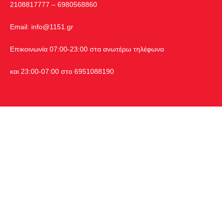
2108817777 – 6980568860
Εmail:
info@1151.gr
Επικοινωνία 07:00-23:00 στα ανωτέρω τηλέφωνα
και 23:00-07:00 στο 6951088190
Χρήσιμα Links
Χρεώσεις
Γίνε Συνεργάτης
Υπηρεσίες
Blog
Σύνδεση Ιατρού
Πίνακας Διαχείρισης Συνεργατών