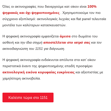
Όλες οι ακτινογραφίες που διενεργούμε κατ οίκον είναι
100%
ψηφιακές και όχι ψηφιοποιημένες
. Χρησιμοποιούμε τον πιο
σύγχρονο εξοπλισμό: ακτινολογικές λυχνίες και flat panel τελευταία
μοντέλα των καλύτερων κατασκευαστών.
Η ψηφιακή ακτινογραφία εμφανίζεται
άμεσα
στο δωμάτιο του
ασθενή και
την ίδια στιγμή
αποστέλλεται στο ιατρό σας
και τον
ακτινοδιαγνώστη του 1151 για διάγνωση
.
Η ψηφιακή ακτινογραφία ενδείκνυται απόλυτα στα κατ’ οίκον
περιστατικά έναντι της ψηφιοποιημένης επειδή προσφέρει
ακτινολογική εικόνα κορυφαίας ευκρίνειας
και αξιοπιστίας με
χαμηλότερη ακτινοβολία.
Καλέστε τώρα στο 1151