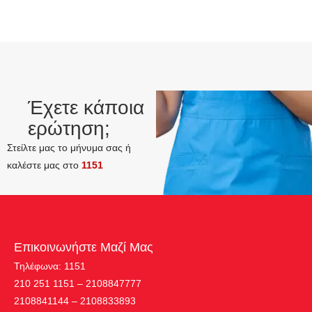
Έχετε κάποια
ερώτηση;
Στείλτε μας το μήνυμα σας ή
καλέστε μας στο
1151
Επικοινωνήστε Μαζί Μας
Τηλέφωνα: 1151
210 251 1151 – 2108847777
2108841144 – 2108833893