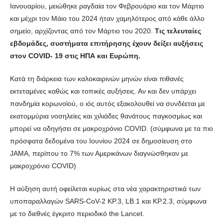
Ιανουαρίου, μειώθηκε ραγδαία τον Φεβρουάριο και τον Μάρτιο
και μέχρι τον Μάιο του 2024 ήταν χαμηλότερος από κάθε άλλο
σημείο, αρχίζοντας από τον Μάρτιο του 2020.
Τις τελευταίες
εβδομάδες, συστήματα επιτήρησης έχουν δείξει αυξήσεις
στον COVID- 19 στις ΗΠΑ και Ευρώπη.
Κατά τη διάρκεια των καλοκαιρινών μηνών είναι πιθανές
εκτεταμένες καθώς και τοπικές αυξήσεις. Αν και δεν υπάρχει
πανδημία κορωνοϊού, ο ιός αυτός εξακολουθεί να συνδέεται με
εκατομμύρια νοσηλείες και χιλιάδες θανάτους παγκοσμίως και
μπορεί να οδηγήσει σε μακροχρόνιο COVID. (σύμφωνα με τα πιο
πρόσφατα δεδομένα του Ιουνίου 2024 σε δημοσίευση στο
JAMA, περίπου το 7% των Αμερικάνων διαγνώσθηκαν με
μακροχρόνιο COVID)
Η αύξηση αυτή οφείλεται κυρίως στα νέα χαρακτηριστικά των
υποπαραλλαγών SARS-CoV-2 KP.3, LB.1 και KP.2.3, σύμφωνα
με το διεθνές έγκριτο περιοδικό the Lancet.