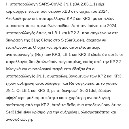
Η υποπαραλλαγή SARS-CoV-2 JN.1 (BA.2.86.1.1) είχε
κυριαρχήσει έναντι των σειρών XBB στις αρχές του 2024.
Ακολούθησαν οι υποπαραλλαγές KP.2 και KP.3, με επιπλέον
υποκαταστάσεις πρωτεϊνών ακίδας. Από τον Ιούνιο του 2024,
υποπαραλλαγές όπως οι LB.1 και KP.2.3, που συγκλίνουν στη
διαγραφή της 31ης θέσης στο S (Ser31del), άρχισαν να
εξαπλώνονται. Ο σχετικός αριθμός αποτελεσματικής
αναπαραγωγής (Re) των KP.3, LB.1 και KP.2.3 έδειξε ότι αυτές οι
παραλλαγές θα εξαπλωθούν παγκοσμίως, εκτός από την KP.2.2.
Ιολογικά και ανοσολογικά πειράματα έδειξαν ότι οι
υποπαραλλαγές JN.1, συμπεριλαμβανομένων των KP.2 και KP.3,
έχουν αυξημένη ανοσοδιαφυγή και Re συγκριτικά με το γονικό
JN.1. Οι LB.1 και KP.2.3, με τη διαγραφή Ser31del, έδειξαν
υψηλότερη μολυσματικότητα και ισχυρότερη ανοσολογική
αντίσταση από την KP.2. Αυτά τα δεδομένα υποδεικνύουν ότι το
Ser31del είναι κρίσιμο για την αυξημένη μολυσματικότητα και
ανοσοδιαφυγή.