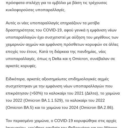
πρόσφατα στελέχη για το εμβόλιο με βάση τις τρέχουσες
κυκλοφορούσες υποπαραλλαγές.
Αυτές οι νέες υποπαραλλαγές επηρεάζουν τα μοτίβα
δραστηριότητας του COVID-19, αφού γενικά η εμφάνιση νέων
υποπαραλλαγών έχει συσχετιστεί με αύξηση του μεγέθους των
χειμερινών αιχμών και εμφάνιση πρόσθετων κορυφών σε άλλες
εποχές του έτους. Κατά τη διάρκεια της πανδημίας, νέες
υποπαραλλαγές, όπως η Delta και η Omicron, συνέβαλαν σε
αρκετές κορυφές.
Ειδικότερα, αρκετές αξιοσημείωτες επιδημιολογικές αιχμές
συσχετίστηκαν με την εμφάνιση νέων υποπαραλλαγών που
επικράτησαν (>50%) το καλοκαίρι του 2021 (Δέλτα), το χειμώνα
του 2022 (Omicron BA.1.1.529), το καλοκαίρι του 2022
(Omicron BA.5) και το χειμώνα του 2024 (Omicron BA.2.86).
Τον περασμένο χειμώνα, ο COVID-19 κορυφώθηκε στις αρχές
Ιανουαρίου, μειώθηκε ραγδαία τον Φεβρουάριο και τον Μάρτιο