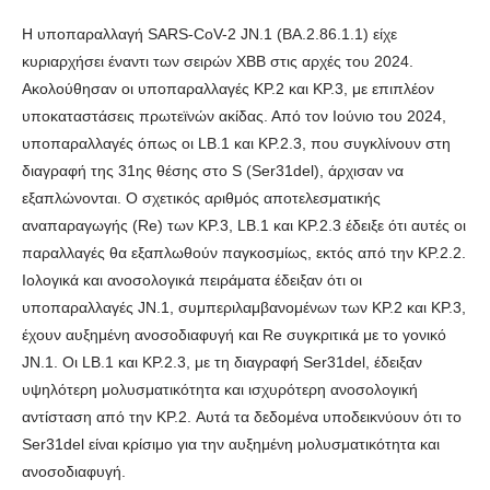
Η υποπαραλλαγή SARS-CoV-2 JN.1 (BA.2.86.1.1) είχε
κυριαρχήσει έναντι των σειρών XBB στις αρχές του 2024.
Ακολούθησαν οι υποπαραλλαγές KP.2 και KP.3, με επιπλέον
υποκαταστάσεις πρωτεϊνών ακίδας. Από τον Ιούνιο του 2024,
υποπαραλλαγές όπως οι LB.1 και KP.2.3, που συγκλίνουν στη
διαγραφή της 31ης θέσης στο S (Ser31del), άρχισαν να
εξαπλώνονται. Ο σχετικός αριθμός αποτελεσματικής
αναπαραγωγής (Re) των KP.3, LB.1 και KP.2.3 έδειξε ότι αυτές οι
παραλλαγές θα εξαπλωθούν παγκοσμίως, εκτός από την KP.2.2.
Ιολογικά και ανοσολογικά πειράματα έδειξαν ότι οι
υποπαραλλαγές JN.1, συμπεριλαμβανομένων των KP.2 και KP.3,
έχουν αυξημένη ανοσοδιαφυγή και Re συγκριτικά με το γονικό
JN.1. Οι LB.1 και KP.2.3, με τη διαγραφή Ser31del, έδειξαν
υψηλότερη μολυσματικότητα και ισχυρότερη ανοσολογική
αντίσταση από την KP.2. Αυτά τα δεδομένα υποδεικνύουν ότι το
Ser31del είναι κρίσιμο για την αυξημένη μολυσματικότητα και
ανοσοδιαφυγή.