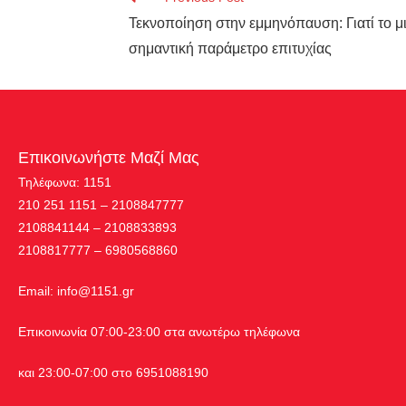
Τεκνοποίηση στην εμμηνόπαυση: Γιατί το μ
σημαντική παράμετρο επιτυχίας
Επικοινωνήστε Μαζί Μας
Τηλέφωνα: 1151
210 251 1151 – 2108847777
2108841144 – 2108833893
2108817777 – 6980568860
Εmail:
info@1151.gr
Επικοινωνία 07:00-23:00 στα ανωτέρω τηλέφωνα
και 23:00-07:00 στο 6951088190