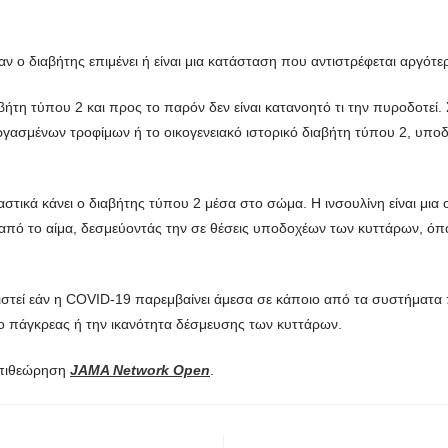
αν ο διαβήτης επιμένει ή είναι μια κατάσταση που αντιστρέφεται αργότε
ήτη τύπου 2 και προς το παρόν δεν είναι κατανοητό τι την πυροδοτεί.
γασμένων τροφίμων ή το οικογενειακό ιστορικό διαβήτη τύπου 2, υποδε
αστικά κάνει ο διαβήτης τύπου 2 μέσα στο σώμα. Η ινσουλίνη είναι μια
από το αίμα, δεσμεύοντάς την σε θέσεις υποδοχέων των κυττάρων, όπο
ριστεί εάν η COVID-19 παρεμβαίνει άμεσα σε κάποιο από τα συστήματα π
ο πάγκρεας ή την ικανότητα δέσμευσης των κυττάρων.
επιθεώρηση
JAMA Network Open
.