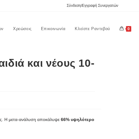
Σύνδεση/Εγγραφή Συνεργατών
ών
Χρεώσεις
Επικοινωνία
Κλείστε Ραντεβού
0
ιδιά και νέους 10-
κες. Η μετα-ανάλυση αποκάλυψε
66% υψηλότερο