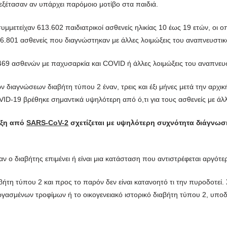
εξέτασαν αν υπάρχει παρόμοιο μοτίβο στα παιδιά.
συμμετείχαν 613.602 παιδιατρικοί ασθενείς ηλικίας 10 έως 19 ετών, οι 
6.801 ασθενείς που διαγνώστηκαν με άλλες λοιμώξεις του αναπνευστικ
.469 ασθενών με παχυσαρκία και COVID ή άλλες λοιμώξεις του αναπνευ
 διαγνώσεων διαβήτη τύπου 2 έναν, τρεις και έξι μήνες μετά την αρχι
ID-19 βρέθηκε σημαντικά υψηλότερη από ό,τι για τους ασθενείς με άλλ
ωξη από
SARS-CoV-2
σχετίζεται με υψηλότερη συχνότητα διάγνωση
αν ο διαβήτης επιμένει ή είναι μια κατάσταση που αντιστρέφεται αργότε
ήτη τύπου 2 και προς το παρόν δεν είναι κατανοητό τι την πυροδοτεί.
γασμένων τροφίμων ή το οικογενειακό ιστορικό διαβήτη τύπου 2, υποδε