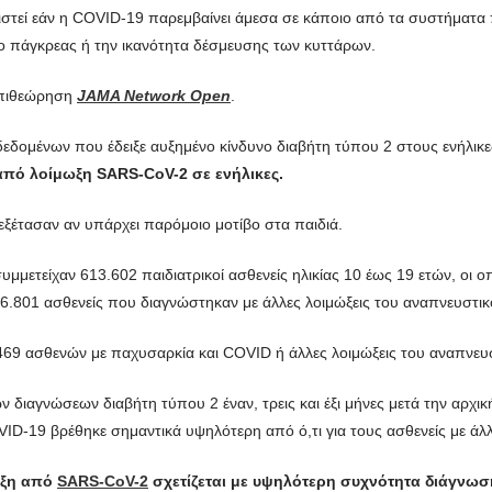
ριστεί εάν η COVID-19 παρεμβαίνει άμεσα σε κάποιο από τα συστήματα π
ο πάγκρεας ή την ικανότητα δέσμευσης των κυττάρων.
επιθεώρηση
JAMA Network Open
.
-δεδομένων που έδειξε αυξημένο κίνδυνο διαβήτη τύπου 2 στους ενήλι
από λοίμωξη SARS-CoV-2 σε ενήλικες.
εξέτασαν αν υπάρχει παρόμοιο μοτίβο στα παιδιά.
συμμετείχαν 613.602 παιδιατρικοί ασθενείς ηλικίας 10 έως 19 ετών, οι 
6.801 ασθενείς που διαγνώστηκαν με άλλες λοιμώξεις του αναπνευστικ
.469 ασθενών με παχυσαρκία και COVID ή άλλες λοιμώξεις του αναπνευ
 διαγνώσεων διαβήτη τύπου 2 έναν, τρεις και έξι μήνες μετά την αρχι
ID-19 βρέθηκε σημαντικά υψηλότερη από ό,τι για τους ασθενείς με άλλ
ωξη από
SARS-CoV-2
σχετίζεται με υψηλότερη συχνότητα διάγνωση