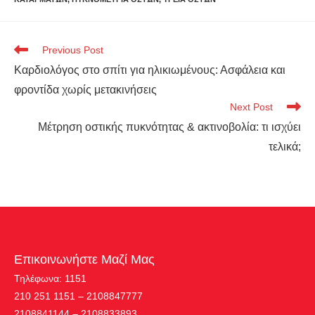
Previous Post
Καρδιολόγος στο σπίτι για ηλικιωμένους: Ασφάλεια και
φροντίδα χωρίς μετακινήσεις
Next Post
Μέτρηση οστικής πυκνότητας & ακτινοβολία: τι ισχύει
τελικά;
Επικοινωνήστε Μαζί Μας
Τηλέφωνα: 1151
210 251 1151 – 2108847777
2108841144 – 2108833893