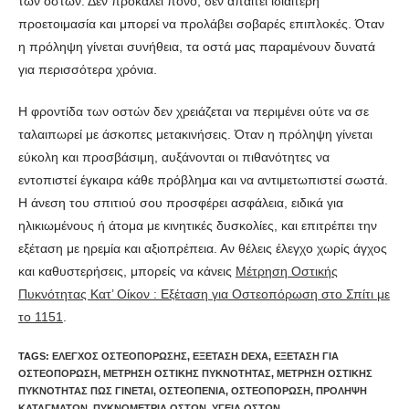
των οστών. Δεν προκαλεί πόνο, δεν απαιτεί ιδιαίτερη
προετοιμασία και μπορεί να προλάβει σοβαρές επιπλοκές. Όταν
η πρόληψη γίνεται συνήθεια, τα οστά μας παραμένουν δυνατά
για περισσότερα χρόνια.
Η φροντίδα των οστών δεν χρειάζεται να περιμένει ούτε να σε
ταλαιπωρεί με άσκοπες μετακινήσεις. Όταν η πρόληψη γίνεται
εύκολη και προσβάσιμη, αυξάνονται οι πιθανότητες να
εντοπιστεί έγκαιρα κάθε πρόβλημα και να αντιμετωπιστεί σωστά.
Η άνεση του σπιτιού σου προσφέρει ασφάλεια, ειδικά για
ηλικιωμένους ή άτομα με κινητικές δυσκολίες, και επιτρέπει την
εξέταση με ηρεμία και αξιοπρέπεια. Αν θέλεις έλεγχο χωρίς άγχος
και καθυστερήσεις, μπορείς να κάνεις
Μέτρηση Οστικής
Πυκνότητας Κατ’ Οίκον : Εξέταση για Οστεοπόρωση στο Σπίτι με
το 1151
.
TAGS
:
ΈΛΕΓΧΟΣ ΟΣΤΕΟΠΌΡΩΣΗΣ
,
ΕΞΈΤΑΣΗ DEXA
,
ΕΞΈΤΑΣΗ ΓΙΑ
ΟΣΤΕΟΠΌΡΩΣΗ
,
ΜΈΤΡΗΣΗ ΟΣΤΙΚΉΣ ΠΥΚΝΌΤΗΤΑΣ
,
ΜΈΤΡΗΣΗ ΟΣΤΙΚΉΣ
ΠΥΚΝΌΤΗΤΑΣ ΠΏΣ ΓΊΝΕΤΑΙ
,
ΟΣΤΕΟΠΕΝΊΑ
,
ΟΣΤΕΟΠΌΡΩΣΗ
,
ΠΡΌΛΗΨΗ
ΚΑΤΑΓΜΆΤΩΝ
,
ΠΥΚΝΟΜΕΤΡΊΑ ΟΣΤΏΝ
,
ΥΓΕΊΑ ΟΣΤΏΝ