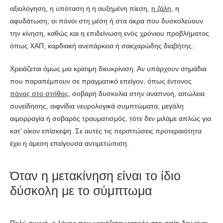
αξιολόγηση, η υπόταση ή η αυξημένη πίεση,
η ζάλη
, η
αφυδάτωση, οι πόνοι στη μέση ή στα άκρα που δυσκολεύουν
την κίνηση, καθώς και η επιδείνωση ενός χρόνιου προβλήματος
όπως ΧΑΠ, καρδιακή ανεπάρκεια ή σακχαρώδης διαβήτης.
Χρειάζεται όμως μια κρίσιμη διευκρίνιση. Αν υπάρχουν σημάδια
που παραπέμπουν σε πραγματικό επείγον, όπως έντονος
πόνος στο στήθος
, σοβαρή δυσκολία στην αναπνοή, απώλεια
συνείδησης, αιφνίδια νευρολογικά συμπτώματα, μεγάλη
αιμορραγία ή σοβαρός τραυματισμός, τότε δεν μιλάμε απλώς για
κατ’ οίκον επίσκεψη. Σε αυτές τις περιπτώσεις προτεραιότητα
έχει η άμεση επείγουσα αντιμετώπιση.
Όταν η μετακίνηση είναι το ίδιο
δύσκολη με το σύμπτωμα
Πολύ συχνά, ο λόγος που χρειάζεται γιατρός στο σπίτι δεν είναι