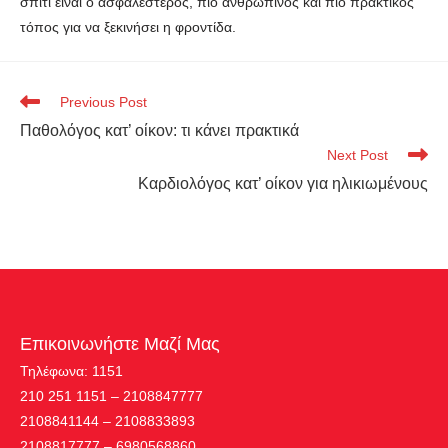
σπίτι είναι ο ασφαλέστερος, πιο ανθρώπινος και πιο πρακτικός
τόπος για να ξεκινήσει η φροντίδα.
Previous Post
Παθολόγος κατ’ οίκον: τι κάνει πρακτικά
Next Post
Καρδιολόγος κατ’ οίκον για ηλικιωμένους
Επικοινωνήστε Μαζί Μας
Τηλέφωνα: 1151
210 251 1151 – 2108847777
2108841144 – 2108833893
2108817777 – 6980568860